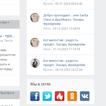
lfprivet
- 05-01-2024 09:53:46
Добро пропадает... или Santa
видео
Claus и Дед Мороз. Лазарь
Фрейдгейм
Лена
- 26-12-2023 13:28:59
 - просто и быстро + видео
Бог милостив - радость
а. Тесто
0
придёт. Лазарь Фрейдгейм
Лена
- 31-10-2023 17:14:18
вами
 рецептом
очень
Бог милостив - радость
ешать и
придёт. Лазарь Фрейдгейм
омочадцы
lfprivet
- 28-10-2023 18:37:06
Мы в сетях