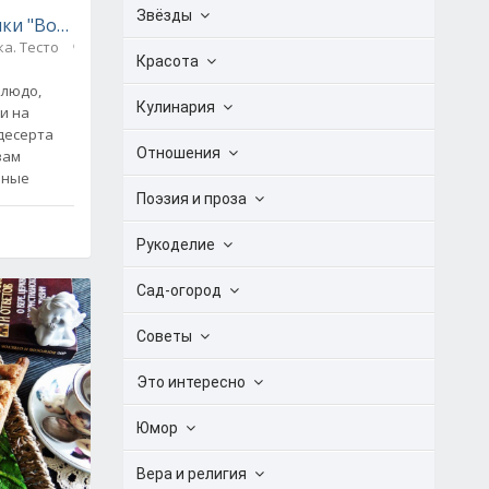
Звёзды
ки "Вологодское кружево"
а. Тесто
0
Красота
блюдо,
Кулинария
и на
 десерта
Отношения
вам
рные
Поэзия и проза
Рукоделие
Сад-огород
Советы
Это интересно
Юмор
Вера и религия