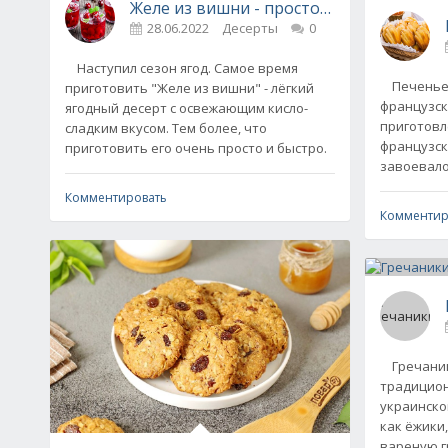
Желе из вишни - простой и быстрый де
28.06.2022
Десерты
0
Наступил сезон ягод. Самое время
Печенье "
приготовить "Желе из вишни" - лёгкий
французск
ягодный десерт с освежающим кисло-
приготовл
сладким вкусом. Тем более, что
французск
приготовить его очень просто и быстро.
завоевало
Комментировать
Комментир
Гречаники
традицион
украинской
как ёжики
вареную г