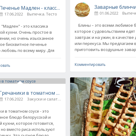
серт
Заварные блинчи
Печенье Мадлен - классический рецепт + видео
01.06.2022
Выпечк
17.06.2022
Выпечка. Тесто
0
Блины – это всеми любимое 
Мадлен" - это классика
которое с удовольствием едят 
ой кухни. Очень простое в
завтрак и на ужин, в качестве
ении, но очень изысканное
или перекуса. Мы предлагаем 
ое бисквитное печенье
приготовить воздушные зава
 любовь по всему миру. Для
Комментировать
овать
Гречаники в томатном соусе
17.06.2022
Закуски и салаты
0
 в томатном соусе - это
ное блюдо белорусской и
 кухни, которое готовится,
, но вместо риса используют
речку. Это сытное блюдо