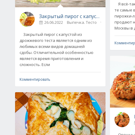
Я всё-так
те самые 
Закрытый пирог с капустой из дрожжев
пирожки-л
продают н
26.06.2022
Выпечка. Тесто
0
Москвы в Д
Закрытый пирог с капустой из
дрожжевого теста является одним из
Комментир
любимых всеми видов домашней
сдобы. Отличительной особенностью
является время приготовления и
сложность. Если
Комментировать
Овощные 