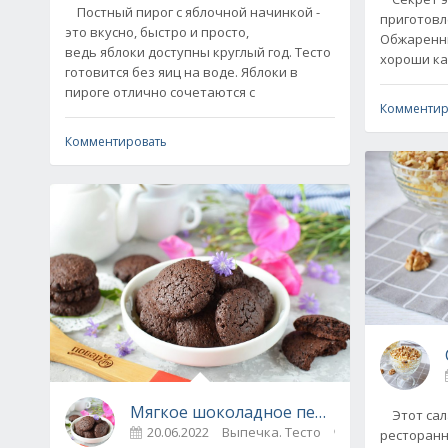
Постный пирог с яблочной начинкой -
приготовл
это вкусно, быстро и просто,
Обжаренны
ведь яблоки доступны круглый год. Тесто
хороши ка
готовится без яиц на воде. Яблоки в
пироге отлично сочетаются с
Комментир
Комментировать
Мягкое шоколадное печенье - пошаго
Этот сала
20.06.2022
Выпечка. Тесто
0
ресторанн