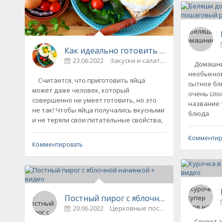
Как идеально готовить яйца - 4 секрет
23.06.2022
Закуски и салаты / Советы по
Домашние
необыкнов
Считается, что приготовить яйца
сытное бл
может даже человек, который
очень слож
совершенно не умеет готовить, но это
название 
не так! Чтобы яйца получались вкусными
блюда
и не теряли свои питательные свойства,
Комментир
Комментировать
Постный пирог с яблочной начинкой + 
20.06.2022
Церковные посты / Выпечка. Тесто
Секрет эт