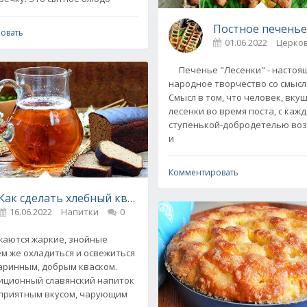
ый рецепт
Постное печенье
овать
01.06.2022
Печенье "Лесенки" - настоя
народное творчество со смысло
Смысл в том, что человек, вку
лесенки во время поста, с каж
ступенькой-добродетелью во
и
Комментировать
Как сделать хлебный квас - 3 рецепта
16.06.2022
Напитки
0
ются жаркие, знойные
ем же охладиться и освежиться
таринным, добрым кваском.
иционный славянский напиток
приятным вкусом, чарующим