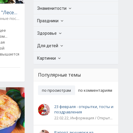
Знаменитости
 "Лесенки"
Церковные посты / Выпечка. Тесто
0
Праздники
щее
Здоровье
м...
шая
Для детей
дой
звышается
Картинки
Популярные темы
по просмотрам
по комментариям
23 февраля - открытки, тосты и
поздравления
22.02.22, Информация / Открытки / Все праздники
Рапорт акушерки из