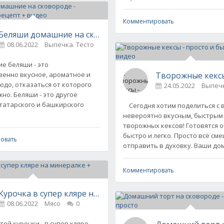
Комментировать
Беляши домашние на сковороде - пошаговый рецепт + 
08.06.2022
Выпечка. Тесто
0
а от шеф-повара
 кулинарии
0
 беляши - это
Творожные кексы
енно вкусное, ароматное и
юдо, отказаться от которого
24.05.2022
Выпечк
но. Беляши - это другое
татарского и башкирского
Сегодня хотим поделиться с 
невероятно вкусным, быстрым
творожных кексов! Готовятся 
быстро и легко. Просто всё см
овать
отправить в духовку. Ваши д
Комментировать
Курочка в супер кляре на минералке + видео
видео
08.06.2022
Мясо
0
0
ой курочки - в супер кляре,