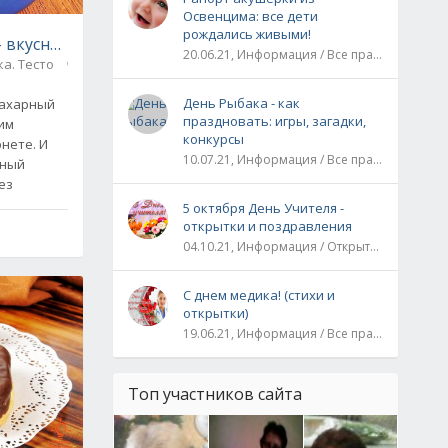
Освенцима: все дети
рождались живыми!
- вкуснятина без начинки
20.06.21, Информация / Все праздники / Рассказы и истории
а. Тесто
0
День Рыбака - как
сахарный
праздновать: игры, загадки,
ким
конкурсы
нете. И
10.07.21, Информация / Все праздники
сный
без
5 октября День Учителя -
открытки и поздравления
04.10.21, Информация / Открытки / Все праздники
С днем медика! (стихи и
открытки)
19.06.21, Информация / Все праздники
Топ участников сайта