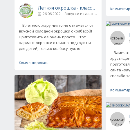
Летняя окрошка - классический рецепт
Комментир
26.06.2022
Закуски и салаты / Супы
0
В летнюю жару никто не откажется от
вкусной холодной окрошки с колбасой!
Приготовить её очень просто. Этот
вариант окрошки отлично подходит и
для детей, только колбасу нужно
Замечате
хрустящег
Комментировать
приготовл
сайта «say
спасибо за
Комментир