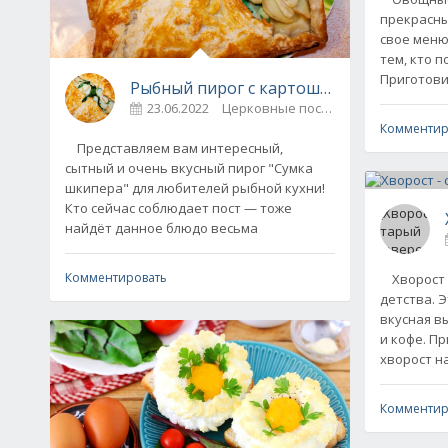
прекрасны
свое меню 
тем, кто п
Приготови
Рыбный пирог с картошкой "Сумка шки
23.06.2022
Церковные посты / Выпечка. Тесто
Комментир
Представляем вам интересный,
сытный и очень вкусный пирог "Сумка
шкипера" для любителей рыбной кухни!
Кто сейчас соблюдает пост — тоже
найдёт данное блюдо весьма
Комментировать
Хворост м
детства. 
вкусная в
и кофе. П
хворост н
Комментир