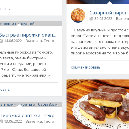
овать
Сахарный пирог 
31.05.2022
Выпечк
Безумно вкусный и простой 
Быстрые пирожки с капустой "Сигары"
пирог "Tarte au sucre" - под та
14.06.2022
Выпечка. Тесто
0
названием я его нашла в интер
это действительно, очень вку
льные пирожки из тонкого,
пирог, несмотря на то, что он 
о теста, очень быстрые и
ении и поедании, рецепт с
Комментировать
 7 » от Юлии. Большое ей
 рецепт, мне понравился, и
овать
Пирожки-лаптёхи - секреты от бабы Вали
13.06.2022
Выпечка. Тесто
0