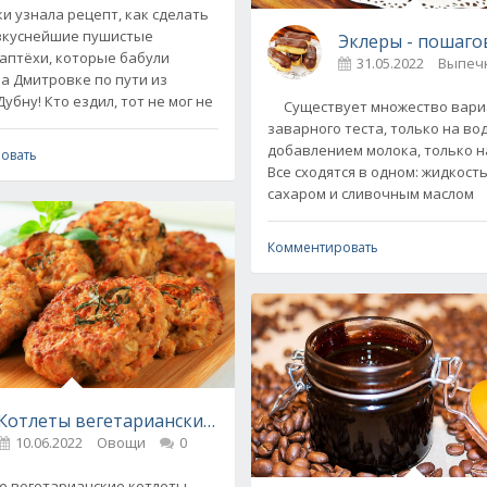
и узнала рецепт, как сделать
вкуснейшие пушистые
Эклеры - пошаго
ого теста
аптёхи, которые бабули
31.05.2022
Выпечк
а Дмитровке по пути из
убну! Кто ездил, тот не мог не
Существует множество вари
заварного теста, только на вод
добавлением молока, только н
овать
Все сходятся в одном: жидкость
сахаром и сливочным маслом
Комментировать
Котлеты вегетарианские - вкусно и полезно
10.06.2022
Овощи
0
вегетарианские котлеты -