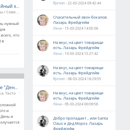
lfprivet
- 22-03-2024 09:42:44
ейный экстракт дома
Десерты / Советы по кулинарии
0
Спасительный звон бокалов.
Лазарь Фрейдгейм
нь нужный
Лена
- 15-03-2024 14:05:06
для
всего, что
й в
На вкус, на цвет товарищи
есть. Лазарь Фрейдгейм
Лена
- 10-03-2024 15:27:42
На вкус, на цвет товарищи
есть. Лазарь Фрейдгейм
lfprivet
- 08-03-2024 18:29:55
е "День и ночь" + видео
На вкус, на цвет товарищи
а. Тесто
0
есть. Лазарь Фрейдгейм
Лена
- 05-03-2024 00:09:58
 сложной
ого и
"День и
Добро пропадает... или Santa
 получается
Claus и Дед Мороз. Лазарь
Фрейдгейм