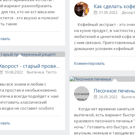
Как сделать коф
й вариант разнообразить
для тех, кто не ест мяса или
31.05.2022
остится - это вкусно и полезно!
ть такие
Кофейный экстракт - это оче
пера" - пошаговый рецепт
на кухне продукт, в частности 
0
любителей и ценителей кофе и 
овать
с ним связано. Приготовленны
домашних условиях кофейный
Комментировать
Хворост - старый проверенный рецепт
10.06.2022
Выпечка. Тесто
0
ы все знаем и любим с
Песочное печень
Эта простая и необыкновенно
ыпечка всегда подойдет к чаю
26.05.2022
Выпечк
риготовить классический
а водке не составит особого
Когда нет времени заняться
выпечкой, есть вариант быстр
красивого песочного печенья 
овать
ночь". Готовить его быстро, а
вкусным, нежным и тающим во