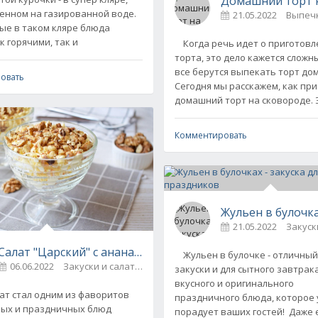
Домашний торт н
енном на газированной воде.
21.05.2022
Выпечк
е в таком кляре блюда
к горячими, так и
Когда речь идет о приготовл
торта, это дело кажется сложн
все берутся выпекать торт дом
овать
Сегодня мы расскажем, как пр
домашний торт на сковороде. 
Комментировать
Жульен в булочка
21.05.2022
Салат "Царский" с ананасом и грецким орехом
Жульен в булочке - отличный
06.06.2022
Закуски и салаты
0
закуски и для сытного завтрака
вкусного и оригинального
вый рецепт
т стал одним из фаворитов
праздничного блюда, которое 
ых и праздничных блюд
порадует ваших гостей! Даже 