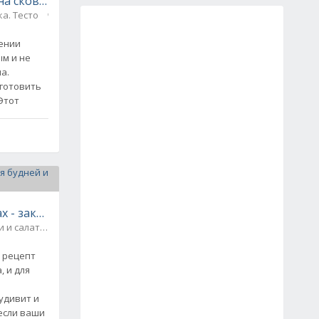
а сковороде - быстро и просто
а. Тесто
0
ении
ым и не
а.
иготовить
Этот
х - закуска для будней и праздников
Закуски и салаты / Праздничные блюда
0
 рецепт
, и для
удивит и
если ваши