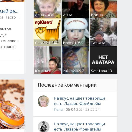
вый рецепт заварного теста
Лена
7 436
Анна
Ирина
а. Тесто
0
Гумлевая
0
Бруцкая
41
антов
е, с
а молоке.
Сергей
1 342
Ируся
195
Татьяна
 с солью,
Крючкова
0
Юнона
6
zakko2009
7
Svet-Lana
13
Последние комментарии
На вкус, на цвет товарищи
есть. Лазарь Фрейдгейм
Лена
- 06-04-2024 23:55:54
На вкус, на цвет товарищи
есть. Лазарь Фрейдгейм