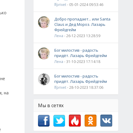
lfprivet
- 05-01-2024 09:53:46
ько
Добро пропадает... или Santa
Claus и Дед Мороз. Лазарь
Фрейдгейм
Лена
- 26-12-2023 13:28:59
Бог милостив - радость
придёт. Лазарь Фрейдгейм
Лена
- 31-10-2023 17:14:18
Бог милостив - радость
 не
придёт. Лазарь Фрейдгейм
lfprivet
- 28-10-2023 18:37:06
, на
Мы в сетях
е