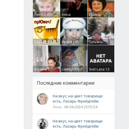
Лена
7 436
Анна
Ирина
Гумлевая
0
Бруцкая
41
Сергей
1 342
Ируся
195
Татьяна
Крючкова
0
Юнона
6
zakko2009
7
Svet-Lana
13
Последние комментарии
На вкус, на цвет товарищи
есть. Лазарь Фрейдгейм
Лена
- 06-04-2024 23:55:54
На вкус, на цвет товарищи
есть. Лазарь Фрейдгейм