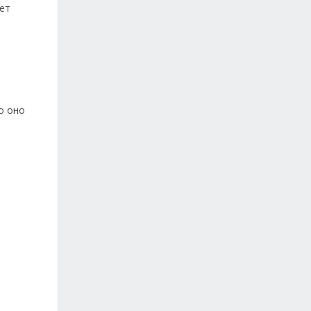
нет
о оно