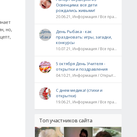
Освенцима: все дети
рождались живыми!
20.06.21, Информация / Все праздники / Рассказы и истории
инает
н, но,
День Рыбака - как
цепт,
праздновать: игры, загадки,
конкурсы
10.07.21, Информация / Все праздники
5 октября День Учителя -
открытки и поздравления
04.10.21, Информация / Открытки / Все праздники
С днем медика! (стихи и
открытки)
19.06.21, Информация / Все праздники
Топ участников сайта