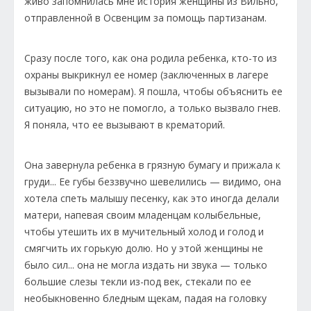
живо запомнилась мне история женщины из Вильно,
отправленной в Освенцим за помощь партизанам.
Сразу после того, как она родила ребенка, кто-то из
охраны выкрикнул ее номер (заключенных в лагере
вызывали по номерам). Я пошла, чтобы объяснить ее
ситуацию, но это не помогло, а только вызвало гнев.
Я поняла, что ее вызывают в крематорий.
Она завернула ребенка в грязную бумагу и прижала к
груди... Ее губы беззвучно шевелились — видимо, она
хотела спеть малышу песенку, как это иногда делали
матери, напевая своим младенцам колыбельные,
чтобы утешить их в мучительный холод и голод и
смягчить их горькую долю. Но у этой женщины не
было сил... она не могла издать ни звука — только
большие слезы текли из-под век, стекали по ее
необыкновенно бледным щекам, падая на головку