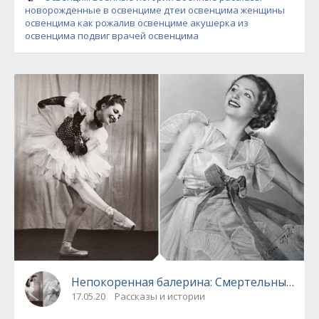
новорожденные в освенциме
дтеи освенцима
женщины
освенцима
как рожалив освенциме
акушерка из
освенцима
подвиг врачей освенцима
Непокоренная балерина: Смертельный стр
17.05.20
Рассказы и истории