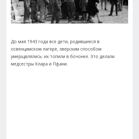
До мая 1943 года все дети, родившиеся в
освенцимском лагере, зверским способом
умерщвлялись: их топили в бочонке. Это делали
медсестры Клара и Пфани.