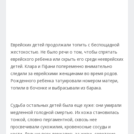
Еврейских детей продолжали топить с беспощадной
жестокостью. Не было речи о том, чтобы спрятать
еврейского ребенка или скрыть его среди нееврейских
детей. Клара и Пфани попеременно внимательно
следили за еврейскими женщинами во время родов.
Рожденного ребенка татуировали номером матери,
топили в бочонке и выбрасывали из барака.
Судьба остальных детей была еще хуже: они умирали
медленной голодной смертью. Их кожа становилась
тонкой, словно пергаментной, сквозь нее
просвечивали сухожилия, кровеносные сосуды и
кости. Дольше всех держались за жизнь советские