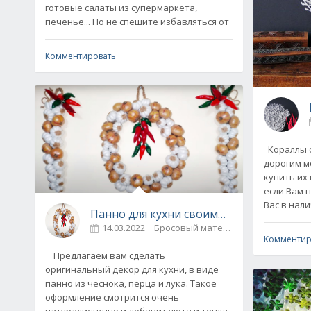
готовые салаты из супермаркета,
печенье... Но не спешите избавляться от
Комментировать
Кораллы о
дорогим м
купить их
если Вам 
Вас в нал
Панно для кухни своими руками (видео
14.03.2022
Бросовый материал / Идеи для 
Комментир
Предлагаем вам сделать
оригинальный декор для кухни, в виде
панно из чеснока, перца и лука. Такое
оформление смотрится очень