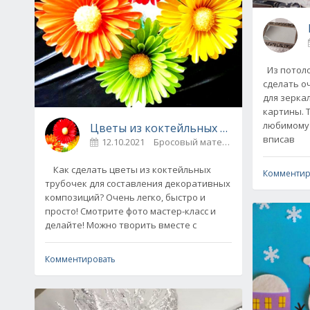
Из потоло
сделать о
для зерка
картины. 
любимому 
Цветы из коктейльных трубочек - очень 
вписав
12.10.2021
Бросовый материал / Букеты и
Как сделать цветы из коктейльных
Комментир
трубочек для составления декоративных
композиций? Очень легко, быстро и
просто! Смотрите фото мастер-класс и
делайте! Можно творить вместе с
Комментировать