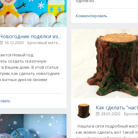
одном из
Комментировать
Новогодние поделки из ватных дисков (8 мастер-классо
16.12.2020
Бросовый материал / Новогоднее рукоделие
0
класс
ется Новый год.
есь создать сказочную
 в Вашем доме. В этой статье
трим, как сделать новогодние
з ватных дисков своими
овать
Как сделать "на
28.01.2020
Нашла в сети подробный масте
как можно сделать вот такой 