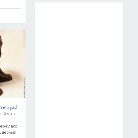
в)
стоящий" пень из подручных материалов
Бросовый материал / Поделки из бумаги
1
р-класс,
чудесный