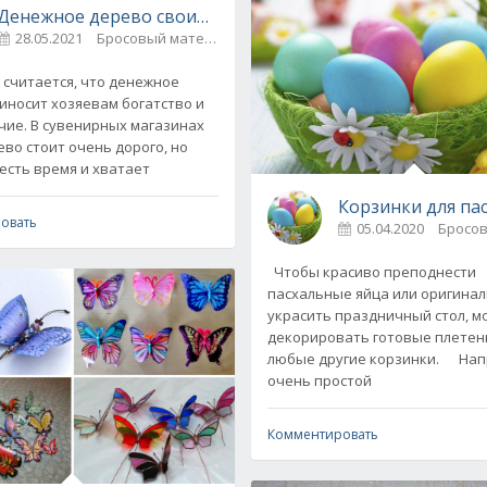
Денежное дерево своими руками
28.05.2021
Бросовый материал
1
читается, что денежное
иносит хозяевам богатство и
чие. В сувенирных магазинах
ево стоит очень дорого, но
 есть время и хватает
Корзинки для па
овать
05.04.2020
Чтобы красиво преподнести
пасхальные яйца или оригина
украсить праздничный стол, м
декорировать готовые плетен
любые другие корзинки. Например,
очень простой
Комментировать