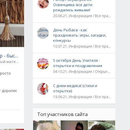
Освенцима: все дети
рождались живыми!
20.06.21, Информация / Все праздники / Рассказы и истории
День Рыбака - как
праздновать: игры, загадки,
конкурсы
10.07.21, Информация / Все праздники
 - быстро, дешево, элегантно (2 мастер-класса)
5 октября День Учителя -
Бросовый материал / Идеи для дома
0
открытки и поздравления
04.10.21, Информация / Открытки / Все праздники
просто
С днем медика! (стихи и
т дорогих
открытки)
19.06.21, Информация / Все праздники
Топ участников сайта