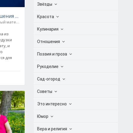
Звёзды
шения детской
Красота
Бросовый материал / Идеи для дома
0
Кулинария
за из
едузки
Отношения
ту, и
го
Поэзия и проза
ся для
Рукоделие
Сад-огород
Советы
Это интересно
Юмор
Вера и религия