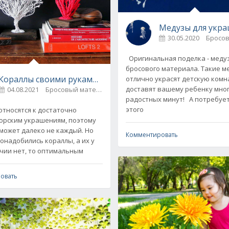
Медузы для укра
30.05.2020
Оригинальная поделка - меду
бросового материала. Такие м
Кораллы своими руками - 5 способов
отлично украсят детскую комна
доставят вашему ребенку мно
04.08.2021
Бросовый материал
7
радостных минут! А потребует
этого
тносятся к достаточно
орским украшениям, поэтому
 может далеко не каждый. Но
Комментировать
понадобились кораллы, а их у
ичии нет, то оптимальным
)
дома
0
овать