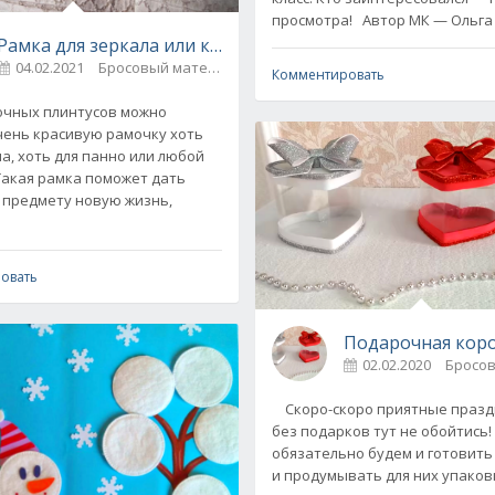
просмотра! Автор МК — Ольга
Рамка для зеркала или картины из потолочного плинтус
04.02.2021
Бросовый материал / Идеи для дома
2
Комментировать
чных плинтусов можно
чень красивую рамочку хоть
ла, хоть для панно или любой
Такая рамка поможет дать
предмету новую жизнь,
просто! (мастер-класс и идеи)
 цветы
2
овать
Подарочная коро
02.02.2020
Бросо
Скоро-скоро приятные празд
без подарков тут не обойтись! 
обязательно будем и готовить
и продумывать для них упаков