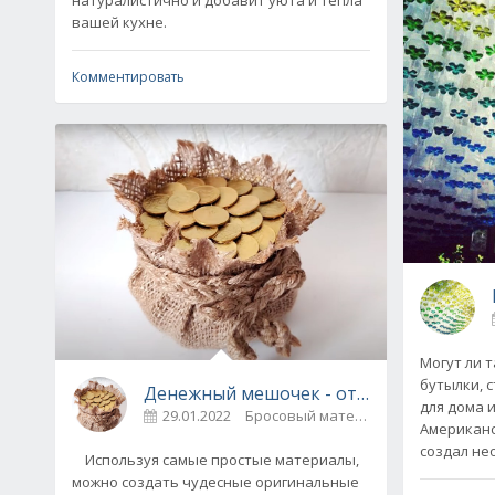
натуралистично и добавит уюта и тепла
вашей кухне.
Комментировать
Могут ли 
бутылки, 
Денежный мешочек - отличная идея дл
для дома и
29.01.2022
Бросовый материал
0
Американс
создал не
Используя самые простые материалы,
можно создать чудесные оригинальные