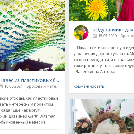
15.05.2020
Ншла в сети интересную иде
украшения дачного участка. М
то она пригодится, и на ваших
тоже расцветут вот такие од
Далее слова Автора:
Навес из пластиковых бутылок для дачи своими руками
10.06.2021
Бросовый материал / Дачный дизайн
0
Комментировать
такие отходы, как пластиковые
стать интересным проектом
я подарка
 сада? Еще как могут!
кий дизайнер Garth Britzman
обыкновенный навес из