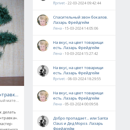
lfprivet
- 22-03-2024 09:42:44
Спасительный звон бокалов.
Лазарь Фрейдгейм
Лена
- 15-03-2024 14:05:06
На вкус, на цвет товарищи
есть. Лазарь Фрейдгейм
Лена
- 10-03-2024 15:27:42
На вкус, на цвет товарищи
есть. Лазарь Фрейдгейм
lfprivet
- 08-03-2024 18:29:55
На вкус, на цвет товарищи
Бонсай из ниток «травка» - подробный мастер-класс
есть. Лазарь Фрейдгейм
вый материал
12
Лена
- 05-03-2024 00:09:58
к делать
«травка».
Добро пропадает... или Santa
Claus и Дед Мороз. Лазарь
мастер-
Фрейдгейм
приятного