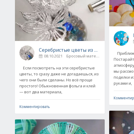
Серебристые цветы из фольги - мастер-
Приближа
08.10.2021
Бросовый материал
0
Постарайт
атмосферу
Если посмотреть на эти серебристые
мы рассмо
цветы, то сразу даже не догадаешься, из
поделки и
чего они были сделаны. Но всё проще
руками и,
простого! Обыкновенная фольга и клей
— вот два материала,
Комментир
Комментировать