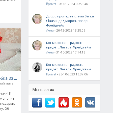
lfprivet
- 05-01-2024 09:53:46
а
Добро пропадает... или Santa
Claus и Дед Мороз. Лазарь
Фрейдгейм
Лена
- 26-12-2023 13:28:59
Бог милостив - радость
придёт. Лазарь Фрейдгейм
Лена
- 31-10-2023 17:14:18
Бог милостив - радость
придёт. Лазарь Фрейдгейм
lfprivet
- 28-10-2023 18:37:06
бка из пластиковой бутылки. Мастер-класс
вый материал
0
Мы в сетях
ники! И
А значит,
 подарки,
ку. Об