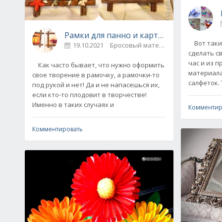
Рамки для панно и картин из бумаги с
Вот таких
19.10.2021
Бросовый материал / Ко
сделать с
час и из 
Как часто бывает, что нужно оформить
материала
свое творение в рамочку, а рамочки-то
салфеток.
под рукой и нет! Да и не напасешься их,
если кто-то плодовит в творчестве!
Именно в таких случаях и
Комментир
Комментировать