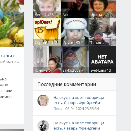
Лена
7 436
Анна
Ирина
Гумлевая
0
Бруцкая
41
Сергей
1 342
Ируся
195
Татьяна
Крючкова
0
схальных яиц своими руками (идеи и мастер-классы)
Бросовый материал / Пасхальное рукоделие
7
Юнона
6
zakko2009
7
Svet-Lana
13
льно
Последние комментарии
ожно
ые или
На вкус, на цвет товарищи
есть. Лазарь Фрейдгейм
Лена
- 06-04-2024 23:55:54
На вкус, на цвет товарищи
есть. Лазарь Фрейдгейм