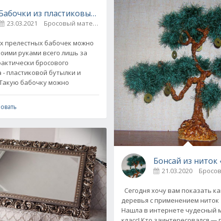
Бабочки из пластиковых бутылок своими руками
23.03.2021
Бросовый материал / Декупаж
4
воими руками
 прелестных бабочек можно
пилка творческих идей
6
воими руками всего лишь за
практически бросового
 - пластиковой бутылки и
 Такую бабочку можно
овать
21.03.2020
Бросо
Сегодня хочу вам показать ка
деревья с применением ниток 
Нашла в интернете чудесный 
класс! Кто заинтересовался — 