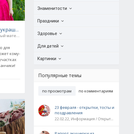
Знаменитости
Праздники
«Одуванчик» для украшения дачи ( 3 мастер-класса)
Здоровье
Бросовый материал / Дачный дизайн
3
Для детей
ю для
ожет кому-
Картинки
 участках
уванчики!
Популярные темы
по просмотрам
по комментариям
23 февраля - открытки, тосты и
поздравления
22.02.22, Информация / Открытки / Все праздники
Рапорт акушерки из