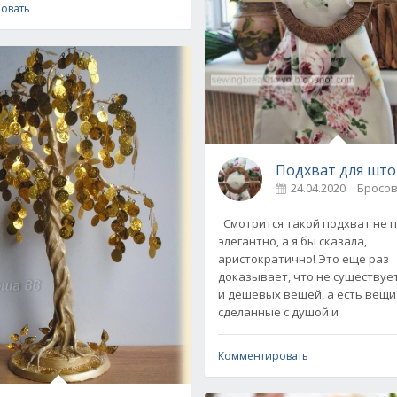
овать
Подхват для штор
24.04.2020
Смотрится такой подхват не 
элегантно, а я бы сказала,
аристократично! Это еще раз
доказывает, что не существуе
и дешевых вещей, а есть вещи
сделанные с душой и
 за полчаса - видео
огоднее рукоделие
0
Комментировать