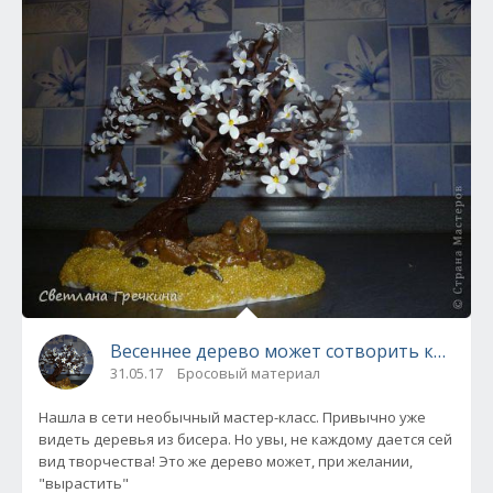
Весеннее дерево может сотворить каждый! 
31.05.17
Бросовый материал
Нашла в сети необычный мастер-класс. Привычно уже
видеть деревья из бисера. Но увы, не каждому дается сей
вид творчества! Это же дерево может, при желании,
"вырастить"