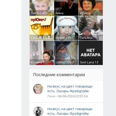
Лена
7 436
Анна
Ирина
Гумлевая
0
Бруцкая
41
Сергей
1 342
Ируся
195
Татьяна
Крючкова
0
Юнона
6
zakko2009
7
Svet-Lana
13
Последние комментарии
На вкус, на цвет товарищи
есть. Лазарь Фрейдгейм
Лена
- 06-04-2024 23:55:54
На вкус, на цвет товарищи
есть. Лазарь Фрейдгейм