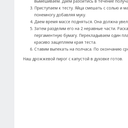
вымешиваем. Даем разойтись в течение получа
Приступаем к тесту. Яйца смешать с солью и м
понемногу добавляя муку.
Даем время массе подняться. Она должна увели
Затем разделим его на 2 неравные части. Раск
пергаментную бумагу. Перекладываем один пл
красиво защепляем края теста.
Ставим выпекать на полчаса. По окончанию ср
Наш дрожжевой пирог с капустой в духовке готов.