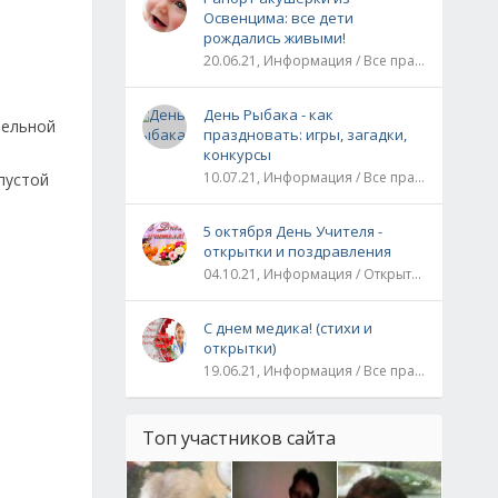
Освенцима: все дети
рождались живыми!
20.06.21, Информация / Все праздники / Рассказы и истории
День Рыбака - как
тельной
праздновать: игры, загадки,
конкурсы
10.07.21, Информация / Все праздники
пустой
5 октября День Учителя -
открытки и поздравления
04.10.21, Информация / Открытки / Все праздники
С днем медика! (стихи и
открытки)
19.06.21, Информация / Все праздники
Топ участников сайта