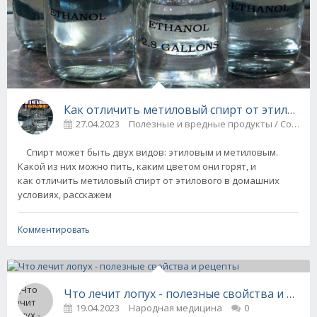
Как отличить метиловый спирт от этиловог
27.04.2023
Полезные и вредные 
Спирт может быть двух видов: этиловым и метиловым.
Какой из них можно пить, каким цветом они горят, и
как отличить метиловый спирт от этилового в домашних
условиях, расскажем
Комментировать
Что лечит лопух - полезные свойства и рец
19.04.2023
Народная медицина
0