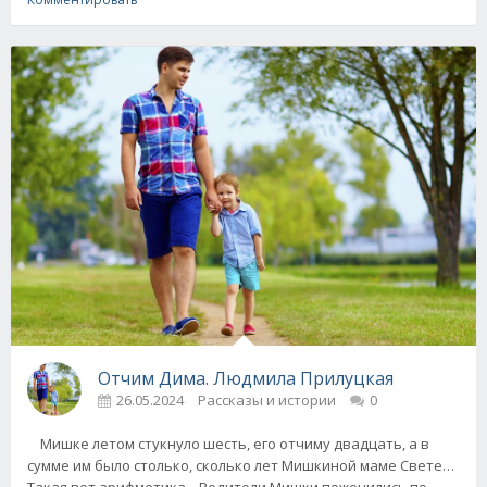
Отчим Дима. Людмила Прилуцкая
26.05.2024
Рассказы и истории
0
Мишке летом стукнуло шесть, его отчиму двадцать, а в
сумме им было столько, сколько лет Мишкиной маме Свете…
Такая вот арифметика... Родители Мишки поженились по