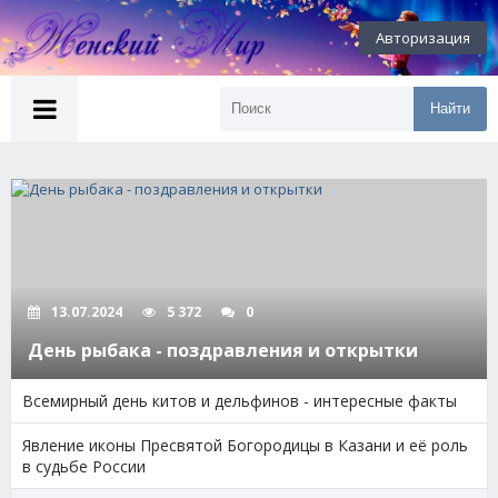
Авторизация
Найти
Официальный сайт
gama casino
.
Играть на
криптобосс зеркало
официального сайта.
play
casino peso888
and sport betting.
13.07.2024
5 372
0
День рыбака - поздравления и открытки
Всемирный день китов и дельфинов - интересные факты
Явление иконы Пресвятой Богородицы в Казани и её роль
в судьбе России