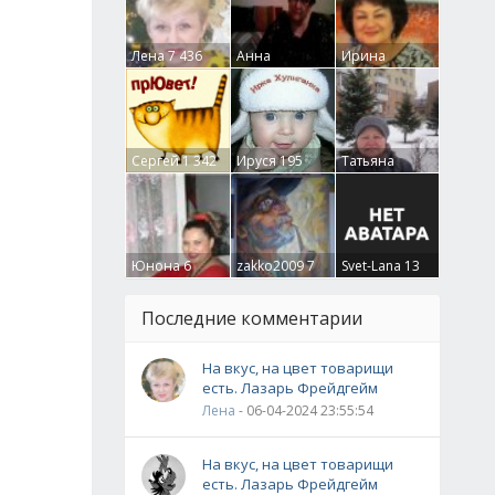
Лена
7 436
Анна
Ирина
Гумлевая
0
Бруцкая
41
Сергей
1 342
Ируся
195
Татьяна
Крючкова
0
Юнона
6
zakko2009
7
Svet-Lana
13
Последние комментарии
На вкус, на цвет товарищи
есть. Лазарь Фрейдгейм
Лена
- 06-04-2024 23:55:54
На вкус, на цвет товарищи
есть. Лазарь Фрейдгейм