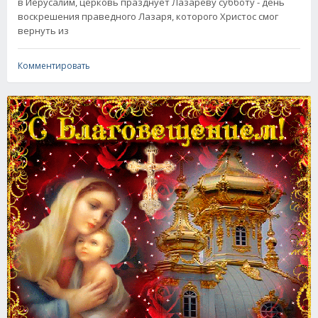
в Иерусалим, церковь празднует Лазареву субботу - день
воскрешения праведного Лазаря, которого Христос смог
вернуть из
Комментировать