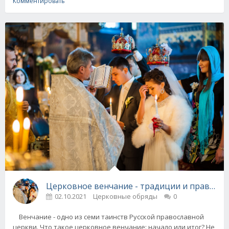
Комментировать
Церковное венчание - традиции и правила 
02.10.2021
Церковные обряды
0
Венчание - одно из семи таинств Русской православной
церкви. Что такое церковное венчание: начало или итог? Не