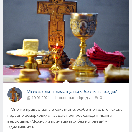
Можно ли причащаться без исповеди?
10.01.2021
Церковные обряды
0
Многие православные христиане, особенно те, кто только
недавно воцерковился, задают вопрос священникам и
верующим: «Можно ли причащаться без исповеди?»
Однозначно и