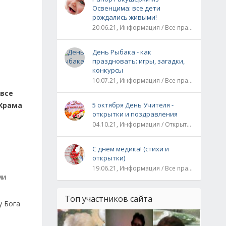
Освенцима: все дети
рождались живыми!
20.06.21, Информация / Все праздники / Рассказы и истории
День Рыбака - как
праздновать: игры, загадки,
конкурсы
10.07.21, Информация / Все праздники
 все
 Храма
5 октября День Учителя -
открытки и поздравления
04.10.21, Информация / Открытки / Все праздники
С днем медика! (стихи и
открытки)
19.06.21, Информация / Все праздники
ми
Топ участников сайта
у Бога