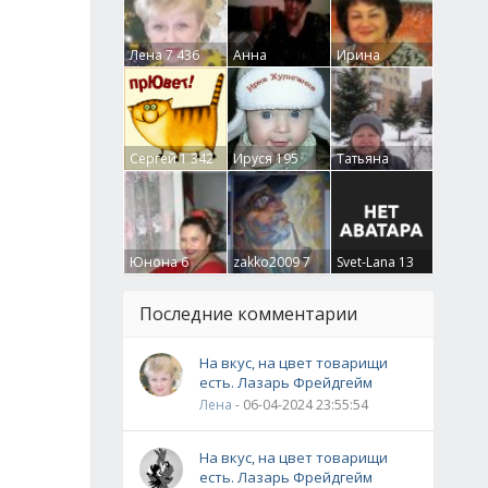
Лена
7 436
Анна
Ирина
Гумлевая
0
Бруцкая
41
Сергей
1 342
Ируся
195
Татьяна
Крючкова
0
Юнона
6
zakko2009
7
Svet-Lana
13
Последние комментарии
На вкус, на цвет товарищи
есть. Лазарь Фрейдгейм
Лена
- 06-04-2024 23:55:54
На вкус, на цвет товарищи
есть. Лазарь Фрейдгейм