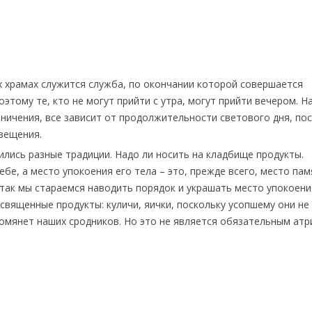
ех храмах служится служба, по окончании которой совершается
этому те, кто не могут прийти с утра, могут прийти вечером. Н
ничения, все зависит от продолжительности светового дня, пос
вещения.
ились разные традиции. Надо ли носить на кладбище продукты.
ебе, а место упокоения его тела – это, прежде всего, место пам
, так мы стараемся наводить порядок и украшать место упокоен
священные продукты: куличи, яички, поскольку усопшему они не
омянет наших сродников. Но это не является обязательным атр