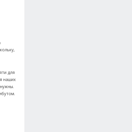
а
кольку,
яти для
ия наших
 нужны.
ибутом.