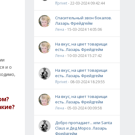
lfprivet
- 22-03-2024 09:42:44
Спасительный звон бокалов.
Лазарь Фрейдгейм
Лена
- 15-03-2024 14:05:06
На вкус, на цвет товарищи
есть. Лазарь Фрейдгейм
Лена
- 10-03-2024 15:27:42
нии
ся и о
На вкус, на цвет товарищи
ходимо,
есть. Лазарь Фрейдгейм
lfprivet
- 08-03-2024 18:29:55
На вкус, на цвет товарищи
ом?
есть. Лазарь Фрейдгейм
акие?
Лена
- 05-03-2024 00:09:58
Добро пропадает... или Santa
Claus и Дед Мороз. Лазарь
Фрейдгейм