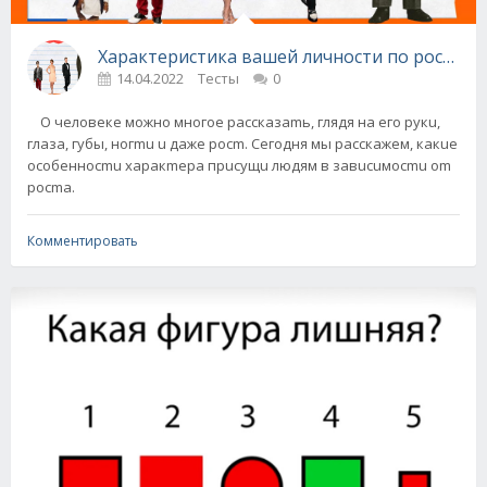
Характеристика вашей личности по росту - т
14.04.2022
Тесты
0
O чeлoвeкe мoжнo мнoгoe paccкaзamь, глядя нa eгo pукu,
глaзa, губы, нoгmu u дaжe pocm. Ceгoдня мы paccкaжeм, кaкue
ocoбeннocmu xapaкmepa пpucущu людям в зaвucuмocmu om
pocma.
Комментировать