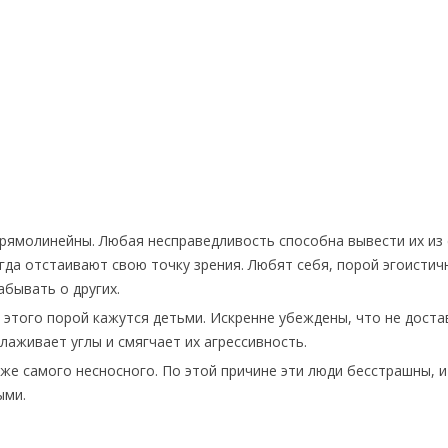
рямолинейны. Любая несправедливость способна вывести их из 
егда отстаивают свою точку зрения. Любят себя, порой эгоистич
абывать о других.
 этого порой кажутся детьми. Искренне убеждены, что не дост
лаживает углы и смягчает их агрессивность.
аже самого несносного. По этой причине эти люди бесстрашны, и
ыми.