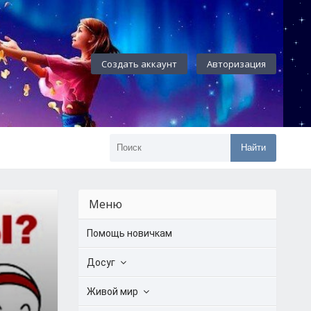
Создать аккаунт
Авторизация
Найти
Меню
Помощь новичкам
Досуг
Живой мир