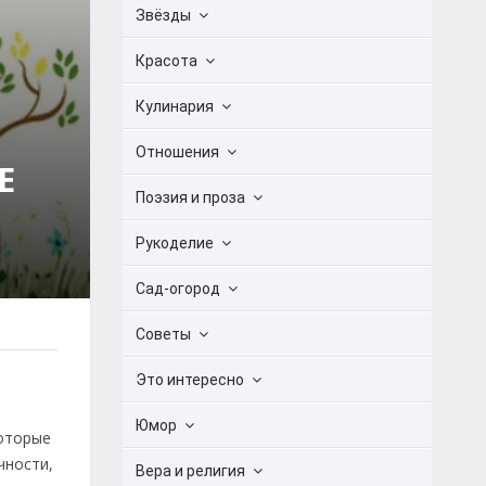
Звёзды
Красота
Кулинария
Отношения
Е
Поэзия и проза
Рукоделие
Сад-огород
Советы
Это интересно
Юмор
которые
чности,
Вера и религия