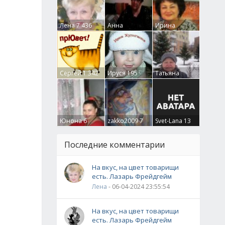
Лена
7 436
Анна
Ирина
Гумлевая
0
Бруцкая
41
Сергей
1 342
Ируся
195
Татьяна
Крючкова
0
Юнона
6
zakko2009
7
Svet-Lana
13
Последние комментарии
На вкус, на цвет товарищи
есть. Лазарь Фрейдгейм
Лена
- 06-04-2024 23:55:54
На вкус, на цвет товарищи
есть. Лазарь Фрейдгейм