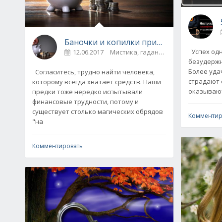
Баночки и копилки притягивают деньги
Успех одн
12.06.2017
Мистика, гадания / Приметы и
безудержн
Более уда
Согласитесь, трудно найти человека,
страдают 
которому всегда хватает средств. Наши
оказывают
предки тоже нередко испытывали
финансовые трудности, потому и
существует столько магических обрядов
Комментир
"на
Комментировать