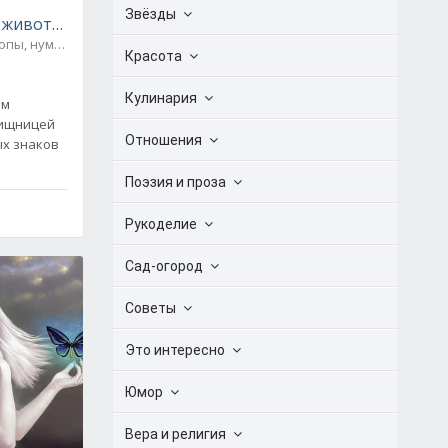
Звёзды
 животным можно сравнить женщин разных знаков Зод
опы, нумерология
0
Красота
Кулинария
ем
хищницей
Отношения
х знаков
Поэзия и проза
Рукоделие
Сад-огород
Советы
Это интересно
Юмор
Вера и религия