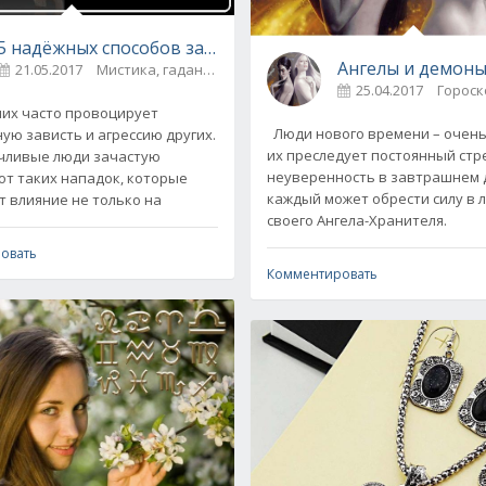
5 надёжных способов защиты от завистников
Ангелы и демоны
21.05.2017
Мистика, гадания / Приметы и суеверия
0
!
25.04.2017
Гороск
их часто провоцирует
 суеверия
0
Люди нового времени – очень
ую зависть и агрессию других.
их преследует постоянный стре
чливые люди зачастую
неуверенность в завтрашнем 
от таких нападок, которые
каждый может обрести силу в 
 влияние не только на
своего Ангела-Хранителя.
овать
Комментировать