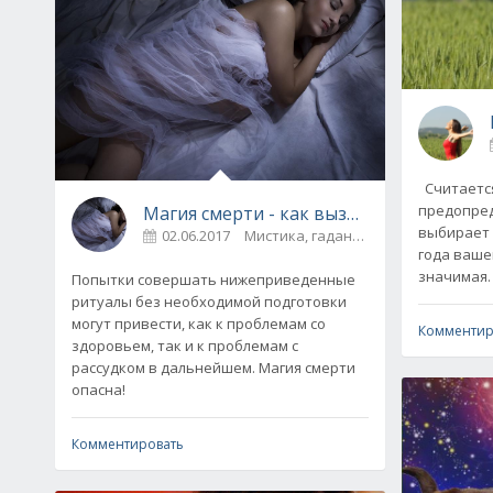
Считается
предопред
Магия смерти - как вызвать душу умер
выбирает 
02.06.2017
Мистика, гадания
0
года ваше
значимая.
Попытки совершать нижеприведенные
ритуалы без необходимой подготовки
могут привести, как к проблемам со
Комментир
здоровьем, так и к проблемам с
рассудком в дальнейшем. Магия смерти
опасна!
Комментировать