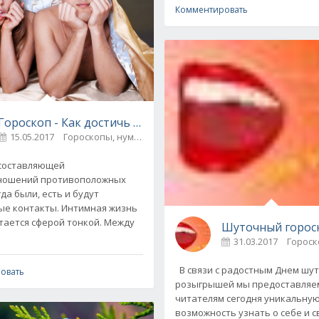
Комментировать
Гороскоп - Как достичь взаимопонимания в сексе?
15.05.2017
Гороскопы, нумерология
0
оставляющей
ношений противоположных
да были, есть и будут
я / Секреты красоты
0
ые контакты. Интимная жизнь
итается сферой тонкой. Между
Шуточный гороск
31.03.2017
В связи с радостным Днем шут
овать
розыгрышей мы предоставляе
читателям сегодня уникальну
возможность узнать о себе и с