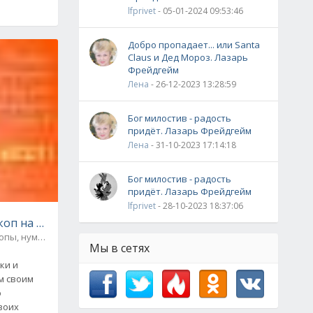
lfprivet
- 05-01-2024 09:53:46
Добро пропадает... или Santa
Claus и Дед Мороз. Лазарь
Фрейдгейм
Лена
- 26-12-2023 13:28:59
Бог милостив - радость
придёт. Лазарь Фрейдгейм
Лена
- 31-10-2023 17:14:18
Бог милостив - радость
придёт. Лазарь Фрейдгейм
lfprivet
- 28-10-2023 18:37:06
оп на 1 апреля!
Гороскопы, нумерология / Анекдоты, байки, приколы
0
Мы в сетях
ки и
м своим
ю
воих