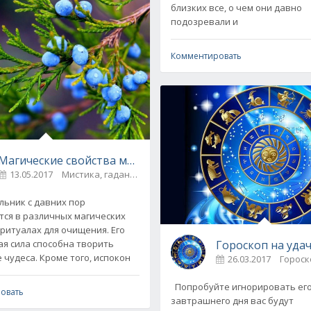
близких все, о чем они давно
подозревали и
Комментировать
Магические свойства можжевельника: заговоры, оберег
13.05.2017
Мистика, гадания
0
а Зодиака
тся в различных магических
 ритуалах для очищения. Его
 сила способна творить
Гороскоп на удач
 чудеса. Кроме того, испокон
26.03.2017
Гороск
Попробуйте игнорировать его,
овать
завтрашнего дня вас будут