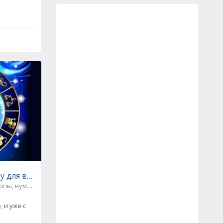
, обряды
у для всех знаков Зодиака
опы, нумерология
1
 и уже с