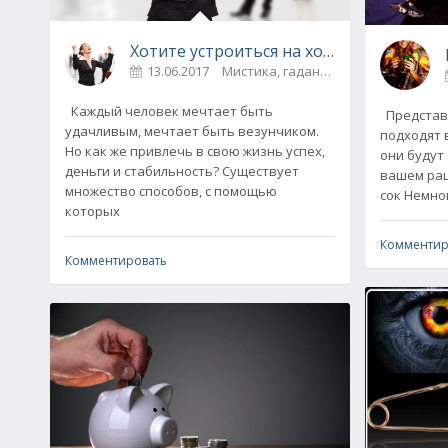
Хотите устроиться на хорошую работу?
13.06.2017
Мистика, гадания
0
Каждый человек мечтает быть
Представл
удачливым, мечтает быть везунчиком.
подходят 
Но как же привлечь в свою жизнь успех,
они будут
деньги и стабильность? Существует
вашем рационе! Овен —
множество способов, с помощью
сок Немног
которых
Комментир
Комментировать