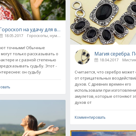
Гороскоп на удачу для всех знаков Зодиака
18.05.2017
Гороскопы, нумерология
0
точными! Обычные
Магия серебра. 
 могут только рассказывать о
18.04.2017
Мистик
актере и с разной степенью
предсказывать судьбу. Этот -
Считается, что серебро может
нтереснее: он судьбу
от отрицательных воздействий
духов. С древних времен его
овать
использовали при изготовлен
амулетов, которые отгоняют э
духов от
Комментировать