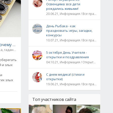
Освенцима: все дети
рождались живыми!
20.06.21, Информация / Все праздники / Рассказы и истории
День Рыбака - как
праздновать: игры, загадки,
конкурсы
10.07.21, Информация / Все праздники
Почему серебро чернеет?
а, гадания
0
5 октября День Учителя -
открытки и поздравления
 оберегать
04.10.21, Информация / Открытки / Все праздники
 и злых
С днем медика! (стихи и
ии
открытки)
тих злых
19.06.21, Информация / Все праздники
Топ участников сайта