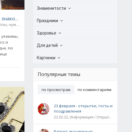
Знаменитости
 знаков Зодиака
Праздники
опы, нумерология
3
Здоровье
 уязвимы,
сс и
Для детей
дне. Но
лице
Картинки
Популярные темы
по просмотрам
по комментариям
23 февраля - открытки, тосты и
поздравления
22.02.22, Информация / Открытки / Все праздники
Рапорт акушерки из