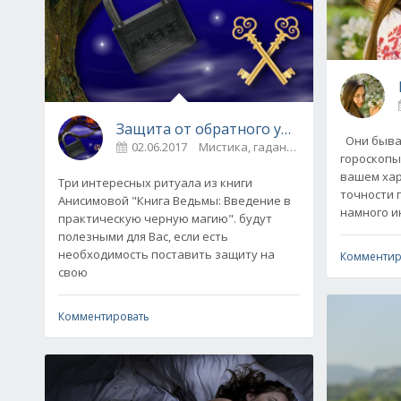
Защита от обратного удара в магии
Они бывают 
02.06.2017
Мистика, гадания
0
гороскопы
вашем хар
Три интересных ритуала из книги
точности 
Анисимовой "Книга Ведьмы: Введение в
намного и
практическую черную магию". будут
полезными для Вас, если есть
необходимость поставить защиту на
Комментир
свою
Комментировать