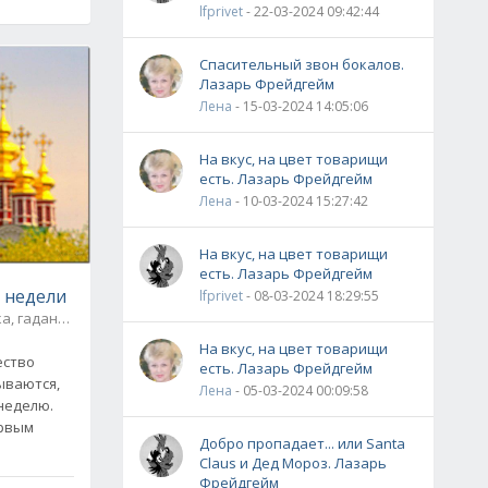
lfprivet
- 22-03-2024 09:42:44
Спасительный звон бокалов.
Лазарь Фрейдгейм
Лена
- 15-03-2024 14:05:06
На вкус, на цвет товарищи
есть. Лазарь Фрейдгейм
Лена
- 10-03-2024 15:27:42
На вкус, на цвет товарищи
есть. Лазарь Фрейдгейм
 недели
lfprivet
- 08-03-2024 18:29:55
Мистика, гадания / Приметы и суеверия
0
На вкус, на цвет товарищи
ество
есть. Лазарь Фрейдгейм
ываются,
Лена
- 05-03-2024 00:09:58
 неделю.
Добро пропадает... или Santa
Claus и Дед Мороз. Лазарь
Фрейдгейм