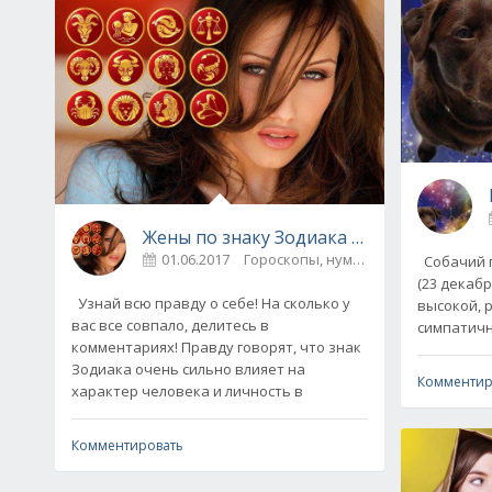
Жены по знаку Зодиака — узнай, какая 
01.06.2017
Гороскопы, нумерология
0
Собачий гор
(23 декабря – 1
Узнай всю правду о себе! На сколько у
высокой, р
вас все совпало, делитесь в
симпатичн
комментариях! Правду говорят, что знак
Зодиака очень сильно влияет на
Комментир
характер человека и личность в
Комментировать