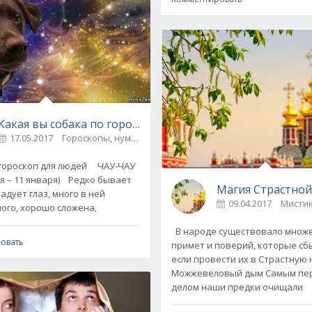
Какая вы собака по гороскопу
17.05.2017
Гороскопы, нумерология
4
ты!
оскоп для людей ЧАУ-ЧАУ
1 января) Редко бывает
Магия Страстной
адует глаз, много в ней
09.04.2017
ого, хорошо сложена,
В народе существовало множ
овать
примет и поверий, которые сб
если провести их в Страстную
Можжевеловый дым Самым первым
делом наши предки очищали