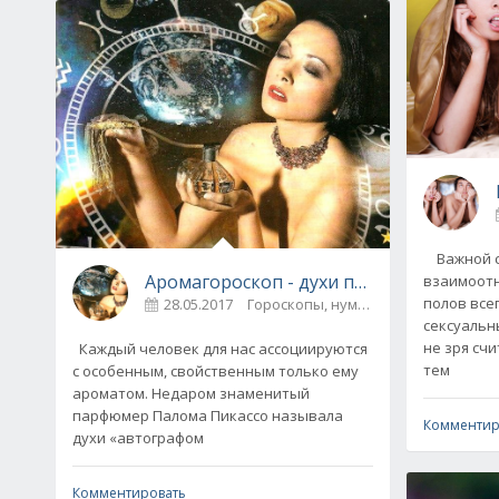
Важной с
Аромагороскоп - духи по знаку Зодиака
взаимоот
полов всег
28.05.2017
Гороскопы, нумерологи
сексуальн
не зря сч
Каждый человек для нас ассоциируются
тем
с особенным, свойственным только ему
ароматом. Недаром знаменитый
парфюмер Палома Пикассо называла
Комментир
духи «автографом
Комментировать