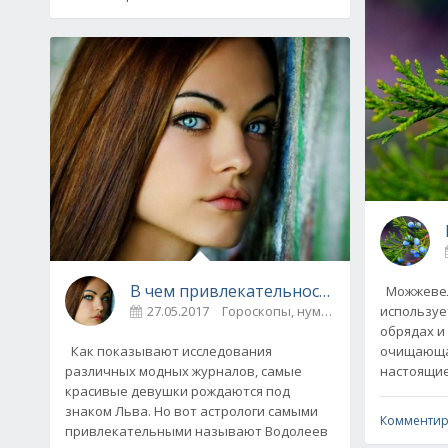
В чем привлекательность вашего знак
Можжевельник с давних пор
используе
27.05.2017
Гороскопы, нумерология
0
обрядах и
очищающая
Как показывают исследования
настоящие
различных модных журналов, самые
красивые девушки рождаются под
знаком Льва. Но вот астрологи самыми
Комментир
привлекательными называют Водолеев