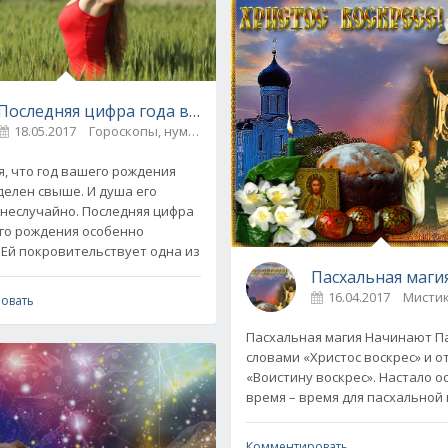
Последняя цифра года вашего рождения раскроет тайн
18.05.2017
Гороскопы, нумерология
0
, что год вашего рождения
елен свыше. И душа его
шего
неслучайно. Последняя цифра
го рождения особенно
 Ей покровительствует одна из
16.04.2017
овать
Пасхальная магия Начинают Па
словами «Христос воскрес» и 
«Воистину воскрес». Настало 
время – время для пасхальной 
Комментировать