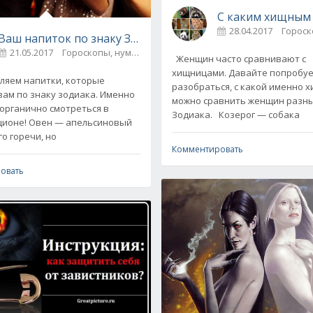
С каким хищным
28.04.2017
Гороск
 Попробуйте это!
Ваш напиток по знаку Зодиака
21.05.2017
Гороскопы, нумерология
4
Женщин часто сравнивают с
хищницами. Давайте попробу
яем напитки, которые
разобраться, с какой именно 
вам по знаку зодиака. Именно
можно сравнить женщин разны
 органично смотреться в
Зодиака. Козерог — собака
 апельсиновый
о горечи, но
Комментировать
овать