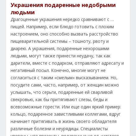
Украшения подаренные недобрыми
людьми
Драгоценные украшения нередко сравнивают с …
пищей. Например, если блюдо готовить с плохим
настроением, оно способно вызвать расстройство
пищеварительной системы – тошноту, рвоту и
диарею. А украшения, подаренные нехорошими
людьми, могут также принести неудачу, так как
дарители, вместе с подарком, отправляют адресату и
негативный посыл. Конечно, многие могут не
согласиться с таким «смелым» высказыванием. Но,
посудите сами, часто, например, от женщин можно
услышать, что серьги, подаренные ей сварливой
свекровью, как бы притягивают слезы, беды и
всевозможные горести. Или еще один яркий пример:
кольцо, подаренное завистливыми коллегами, вдруг
начинает притягивать в жизнь своего обладателя
различные болезни и неурядицы. Специалисты
уверены, что презенты, подаренные не от «чистого