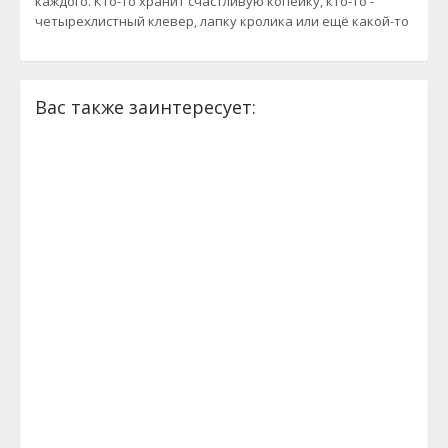
каждого. Кто-то хранит счастливую копейку, кто-то -
четырехлистный клевер, лапку кролика или ещё какой-то
Вас также заинтересует: