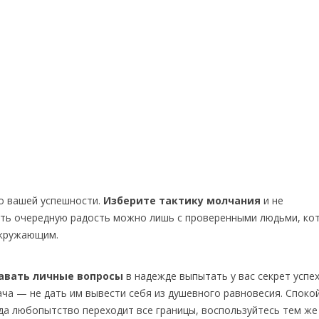
 о вашей успешности.
Изберите тактику молчания
и не
лить очередную радость можно лишь с проверенными людьми, ко
окружающим.
давать личные вопросы
в надежде выпытать у вас секрет успех
ача — не дать им вывести себя из душевного равновесия. Споко
гда любопытство переходит все границы, воспользуйтесь тем же