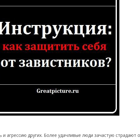
 и агрессию других. Более удачливые люди зачастую страдают о