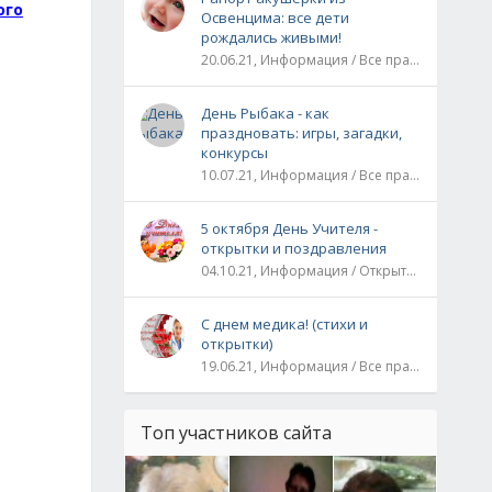
ого
Освенцима: все дети
рождались живыми!
20.06.21, Информация / Все праздники / Рассказы и истории
День Рыбака - как
праздновать: игры, загадки,
конкурсы
10.07.21, Информация / Все праздники
5 октября День Учителя -
открытки и поздравления
04.10.21, Информация / Открытки / Все праздники
С днем медика! (стихи и
открытки)
19.06.21, Информация / Все праздники
Топ участников сайта