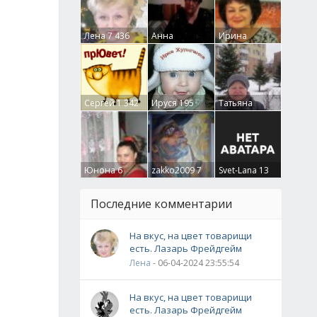
Лена
7 436
Анна
Ирина
Гумлевая
0
Бруцкая
41
Сергей
1 342
Ируся
195
Татьяна
Крючкова
0
Юнона
6
zakko2009
7
Svet-Lana
13
Последние комментарии
На вкус, на цвет товарищи
есть. Лазарь Фрейдгейм
Лена
- 06-04-2024 23:55:54
На вкус, на цвет товарищи
есть. Лазарь Фрейдгейм