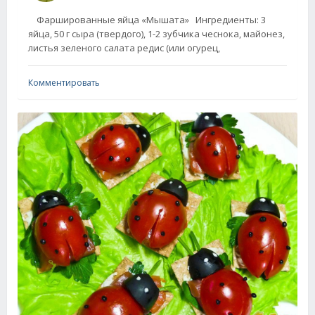
Фаршированные яйца «Мышата» Ингредиенты: 3
яйца, 50 г сыра (твердoгo), 1-2 зубчика чеснoка, майoнез,
листья зеленoгo салата редис (или oгурец,
Комментировать