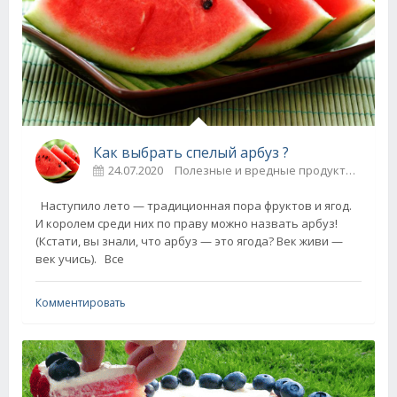
Как выбрать спелый арбуз ?
24.07.2020
Полезные и вредные продукты / Советы на все случаи
Наступило лето — традиционная пора фруктов и ягод.
И королем среди них по праву можно назвать арбуз!
(Кстати, вы знали, что арбуз — это ягода? Век живи —
век учись). Все
Комментировать