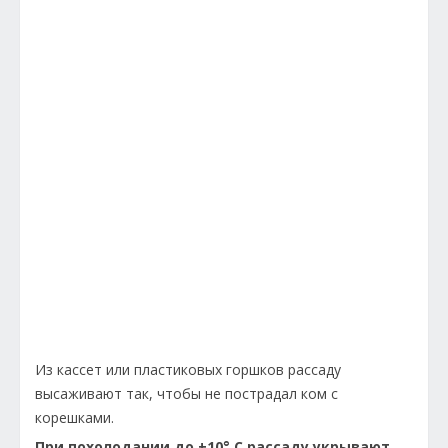
Из кассет или пластиковых горшков рассаду
высаживают так, чтобы не пострадал ком с
корешками.
При похолодании до +10° С рассаду укрывают