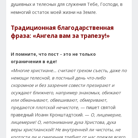
душевных и телесных для служения Тебе, Господи, в
немногий остаток моей жизни на Земле.
Традиционная благодарственная
фраза: «Ангела вам за трапезу!»
И помните, что пост - это не только
ограничения в еде!
«Многие христиане… считают грехом съесть, даже по
немощи телесной, в постный день что-либо
скоромное и без зазрения совести презирают и
осуждают ближнего, например знакомых, обижают
или обманывают, обвешивают, обмеривают,
предаются плотской нечистоте,
— пишет святой
праведный Иоанн Кронштадтский. —
О, лицемерие,
лицемерие! О, непонимание духа Христова, духа
веры христианской! Не внутренней ли чистоты, не
кротости ли и смирения требует от нас прежде всего