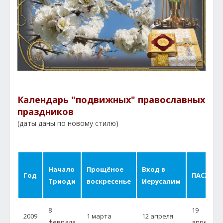
Календарь "подвижных" православных
праздников
(даты даны по новому стилю)
Начало
Прощёное
Вход в
Год
ПАСХА
Триоди
воскресенье
Иерусалим
8
19
2009
1 марта
12 апреля
февраля
апреля