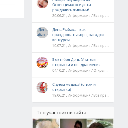
Освенцима: все дети
рождались живыми!
20.06.21, Информация / Все праздники / Рассказы и истории
День Рыбака - как
праздновать: игры, загадки,
конкурсы
10.07.21, Информация / Все праздники
5 октября День Учителя -
открытки и поздравления
04.10.21, Информация / Открытки / Все праздники
С днем медика! (стихи и
открытки)
19.06.21, Информация / Все праздники
Топ участников сайта