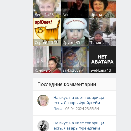
Лена
7 436
Анна
Ирина
Гумлевая
0
Бруцкая
41
Сергей
1 342
Ируся
195
Татьяна
Крючкова
0
Юнона
6
zakko2009
7
Svet-Lana
13
Последние комментарии
На вкус, на цвет товарищи
есть. Лазарь Фрейдгейм
Лена
- 06-04-2024 23:55:54
На вкус, на цвет товарищи
есть. Лазарь Фрейдгейм