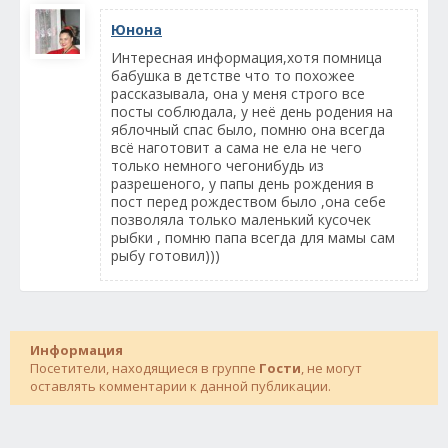
Юнона
Интересная информация,хотя помница
бабушка в детстве что то похожее
рассказывала, она у меня строго все
посты соблюдала, у неё день родения на
яблочный спас было, помню она всегда
всё наготовит а сама не ела не чего
только немного чегонибудь из
разрешеного, у папы день рождения в
пост перед рождеством было ,она себе
позволяла только маленький кусочек
рыбки , помню папа всегда для мамы сам
рыбу готовил)))
Информация
Посетители, находящиеся в группе
Гости
, не могут
оставлять комментарии к данной публикации.