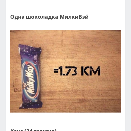
Одна шоколадка МилкиВэй
Кекс (34 грамма)