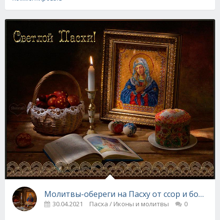
Молитвы-обереги на Пасху от ссор и болезн
30.04.2021
Пасха / Иконы и молитвы
0