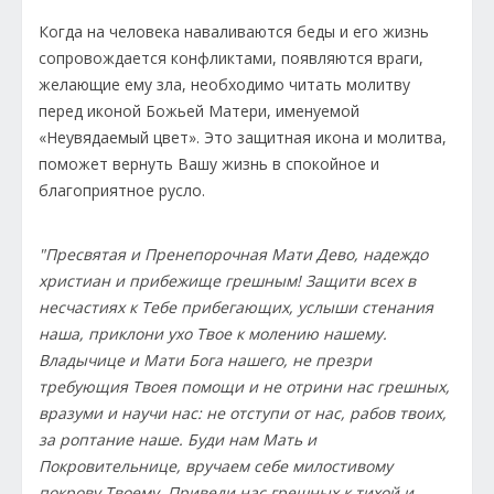
Когда на человека наваливаются беды и его жизнь
сопровождается конфликтами, появляются враги,
желающие ему зла, необходимо читать молитву
перед иконой Божьей Матери, именуемой
«Неувядаемый цвет». Это защитная икона и молитва,
поможет вернуть Вашу жизнь в спокойное и
благоприятное русло.
"Пресвятая и Пренепорочная Мати Дево, надеждо
христиан и прибежище грешным! Защити всех в
несчастиях к Тебе прибегающих, услыши стенания
наша, приклони ухо Твое к молению нашему.
Владычице и Мати Бога нашего, не презри
требующия Твоея помощи и не отрини нас грешных,
вразуми и научи нас: не отступи от нас, рабов твоих,
за роптание наше. Буди нам Мать и
Покровительнице, вручаем себе милостивому
покрову Твоему. Приведи нас грешных к тихой и