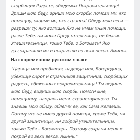
скорбящих Радосте, обидимых Покровительнице!
Зриши мою беду, зриши мою скорбь; помози ми, яко
немощну, окорми мя, яко странна! Обиду мою веси —
разреши ту, яко волиши! Яко не имам иныя помощи,
разве Тебе, ни иныя Предстательницы, ни благия
Утешительницы, токмо Тебе, о Богомати! Яко
да сохраниши мя и покрыеши во веки веков. Аминь».
На современном русском языке
"Царица моя преблагая, надежда моя, Богородица,
убежище сирот и странников защитница, скорбящих
радость, обиженных покровительница! Ты видишь
мою беду, видишь мою скорбь. Помоги мне,
немощному, направь меня, странствующего. Ты
знаешь мою обиду, облегчи ее, как Сама желаешь.
Потому что не имею другой помощи, кроме Тебя, ни
другой защитницы, ни доброй утешительницы,
только Тебя – Богоматерь. Поэтому сохрани меня и
покрой во веки веков. Аминь."