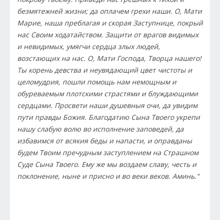
безмятежней жизни; да оплачем грехи наши. О, Мати
Марие, наша преблагая и скорая Заступнице, покрый
нас Своим ходатайством. Защити от врагов видимых
и невидимых, умягчи сердца злых людей,
возстающих на нас. О, Мати Господа, Творца нашего!
Ты корень девства и неувядающий цвет чистоты и
целомудрия, пошли помощь нам немощным и
обуреваемым плотскими страстями и блуждающими
сердцами. Просвети наши душевныя очи, да увидим
пути правды Божия. Благодатию Сына Твоего укрепи
нашу слабую волю во исполнение заповедей, да
избавимся от всякия беды и напасти, и оправданы
будем Твоим пречудным заступлением на Страшном
Суде Сына Твоего. Ему же мы воздаем славу, честь и
поклонение, ныне и присно и во веки веков. Аминь."