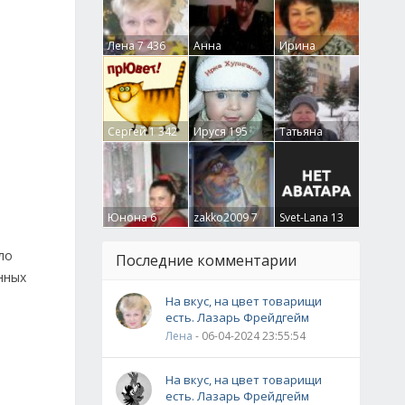
Лена
7 436
Анна
Ирина
Гумлевая
0
Бруцкая
41
Сергей
1 342
Ируся
195
Татьяна
Крючкова
0
Юнона
6
zakko2009
7
Svet-Lana
13
ло
Последние комментарии
нных
На вкус, на цвет товарищи
есть. Лазарь Фрейдгейм
Лена
- 06-04-2024 23:55:54
На вкус, на цвет товарищи
есть. Лазарь Фрейдгейм