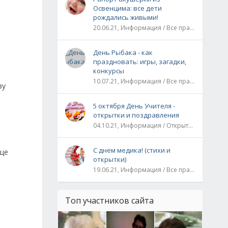
Освенцима: все дети
рождались живыми!
20.06.21, Информация / Все праздники / Рассказы и истории
День Рыбака - как
праздновать: игры, загадки,
конкурсы
и
10.07.21, Информация / Все праздники
зу
5 октября День Учителя -
открытки и поздравления
04.10.21, Информация / Открытки / Все праздники
С днем медика! (стихи и
аще
открытки)
19.06.21, Информация / Все праздники
Топ участников сайта