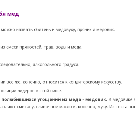
бя мед
 можно назвать сбитень и медовуху, пряник и медовик.
из смеси пряностей, трав, воды и меда.
следовательно, алкогольного градуса.
и все же, конечно, относится к кондитерскому искусству.
озиции лидеров в этой нише.
 полюбившихся угощений из меда - медовик.
В медовике 
бавляют сметану, сливочное масло и, конечно, муку. Из теста в