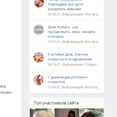
Освенцима: все дети
рождались живыми!
20.06.21, Информация / Все праздники / Рассказы и истории
День Рыбака - как
праздновать: игры, загадки,
конкурсы
10.07.21, Информация / Все праздники
5 октября День Учителя -
открытки и поздравления
04.10.21, Информация / Открытки / Все праздники
С днем медика! (стихи и
открытки)
мед
19.06.21, Информация / Все праздники
ыпекают
Топ участников сайта