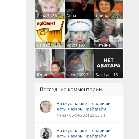
Лена
7 436
Анна
Ирина
Гумлевая
0
Бруцкая
41
Сергей
1 342
Ируся
195
Татьяна
Крючкова
0
Юнона
6
zakko2009
7
Svet-Lana
13
Последние комментарии
На вкус, на цвет товарищи
есть. Лазарь Фрейдгейм
Лена
- 06-04-2024 23:55:54
На вкус, на цвет товарищи
есть. Лазарь Фрейдгейм