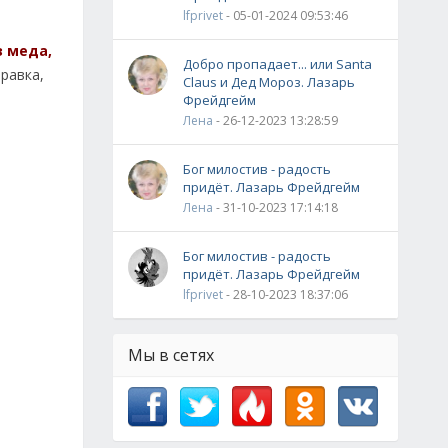
lfprivet
- 05-01-2024 09:53:46
з меда,
Добро пропадает... или Santa
равка,
Claus и Дед Мороз. Лазарь
Фрейдгейм
Лена
- 26-12-2023 13:28:59
Бог милостив - радость
придёт. Лазарь Фрейдгейм
Лена
- 31-10-2023 17:14:18
Бог милостив - радость
придёт. Лазарь Фрейдгейм
lfprivet
- 28-10-2023 18:37:06
Мы в сетях