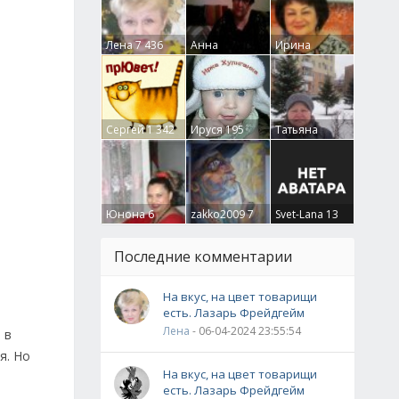
Лена
7 436
Анна
Ирина
Гумлевая
0
Бруцкая
41
Сергей
1 342
Ируся
195
Татьяна
Крючкова
0
Юнона
6
zakko2009
7
Svet-Lana
13
Последние комментарии
На вкус, на цвет товарищи
есть. Лазарь Фрейдгейм
Лена
- 06-04-2024 23:55:54
 в
я. Но
На вкус, на цвет товарищи
есть. Лазарь Фрейдгейм