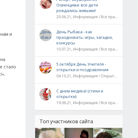
Освенцима: все дети
рождались живыми!
20.06.21, Информация / Все праздники / Рассказы и истории
День Рыбака - как
инам и
праздновать: игры, загадки,
конкурсы
10.07.21, Информация / Все праздники
ена
5 октября День Учителя -
е стало
открытки и поздравления
!».
04.10.21, Информация / Открытки / Все праздники
С днем медика! (стихи и
открытки)
19.06.21, Информация / Все праздники
Топ участников сайта