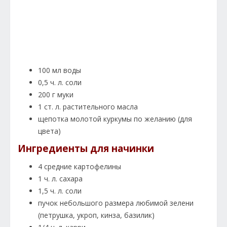
100 мл воды
0,5 ч. л. соли
200 г муки
1 ст. л. растительного масла
щепотка молотой куркумы по желанию (для
цвета)
Ингредиенты для начинки
4 средние картофелины
1 ч. л. сахара
1,5 ч. л. соли
пучок небольшого размера любимой зелени
(петрушка, укроп, кинза, базилик)