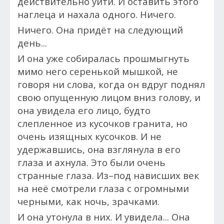
действительно уйти. И оставить этого
наглеца и нахала одного. Ничего.
Ничего. Она придёт на следующий
день...
И она у
же собиралась прошмыгнуть
мимо него серенькой мышкой, не
говоря ни слова, когда
он вдруг поднял
свою опущенную лицом вниз голову, и
она увидела его лицо, будто
слепленное из кусочков гранита, но
очень изящных кусочков. И не
удержавшись, она взглянула в его
глаза и
ахнула. Это были очень
странные глаза. Из–под нависших век
на неё смотрели глаза с огромными
черными, как ночь, зрачками.
И она у
тонула в них. И увидела... Она