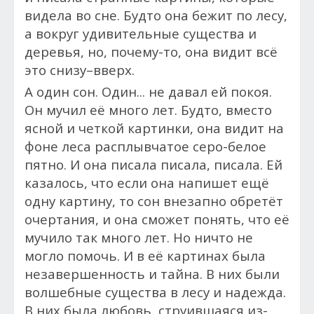
видела во сне. Будто она бежит по лесу,
а вокруг удивительные существа и
деревья, но, почему-то, она видит всё
это снизу–вверх.
А один сон. Один... н
е давал ей покоя.
Он мучил её много лет. Будто, вместо
ясной и четкой картинки, она видит на
фоне леса расплывчатое серо-белое
пятно. И она писала писала, писала. Ей
казалось, ч
то если она напишет ещё
одну картину, то сон внезапно обретёт
очертания, и она сможет понять, что её
мучило так много лет. Но ничто не
могло помочь. И в её картинах была
незавершенность и тайна. В них были
волшебные существа в лесу и надежда.
В них была любовь, струившаяся из-