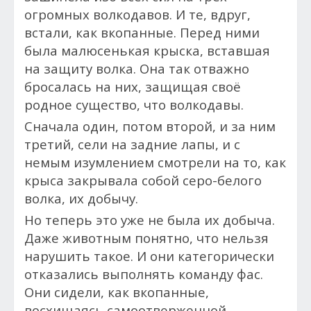
огромных волкодавов. И те, вдруг,
встали, как вкопанные. Перед ними
была малюсенькая крыска, вставшая
на защиту волка. Она так отважно
бросалась на них, защищая своё
родное существо, что волкодавы.
Сначала один, потом второй, и за ним
третий, сели на задние лапы, и с
немым изумлением смотрели на то, как
крыса закрывала собой серо-белого
волка, их добычу.
Но т
еперь это уже не была их добыча.
Даже животным понятно, что нельзя
нарушить такое. И они категорически
отказались выполнять команду фас.
Они сидели, как вкопанные,
восхищаясь самоотверженной