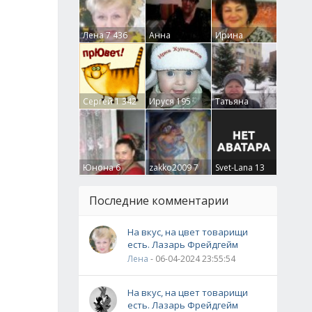
Лена
7 436
Анна
Ирина
Гумлевая
0
Бруцкая
41
Сергей
1 342
Ируся
195
Татьяна
Крючкова
0
Юнона
6
zakko2009
7
Svet-Lana
13
Последние комментарии
На вкус, на цвет товарищи
есть. Лазарь Фрейдгейм
Лена
- 06-04-2024 23:55:54
На вкус, на цвет товарищи
есть. Лазарь Фрейдгейм