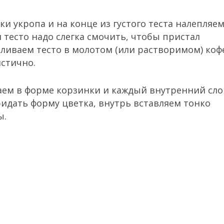
и укропа и на конце из густого теста налепляе
тесто надо слегка cмочить, чтобы пристал
ливаем тесто в молотом (или растворимом) коф
стично.
аем в форме корзинки и каждый внутренний сло
ридать форму цветка, внутрь вставляем тонко
ы.