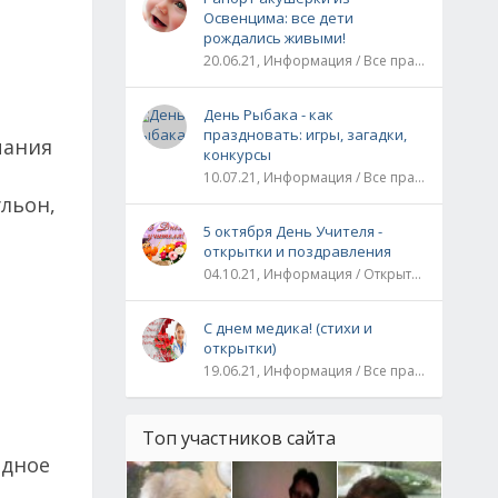
Освенцима: все дети
рождались живыми!
20.06.21, Информация / Все праздники / Рассказы и истории
День Рыбака - как
праздновать: игры, загадки,
чания
конкурсы
10.07.21, Информация / Все праздники
ульон,
5 октября День Учителя -
открытки и поздравления
04.10.21, Информация / Открытки / Все праздники
и
С днем медика! (стихи и
открытки)
19.06.21, Информация / Все праздники
Топ участников сайта
адное