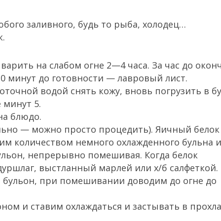
бого заливного, будь то рыба, холодец…
к.
варить на слабом огне 2—4 часа. За час до окон
 10 минут до готовности — лавровый лист.
оточной водой снять кожу, вновь погрузить в б
 минут 5.
на блюдо.
ельно — можно просто процедить). Яичный белок
им количеством немного охлажденного бульна 
ульон, непрерывно помешивая. Когда белок
дуршлаг, выстланный марлей или х/б салфеткой.
 бульон, при помешивании доводим до огне до
ном и ставим охлаждаться и застывать в прохл