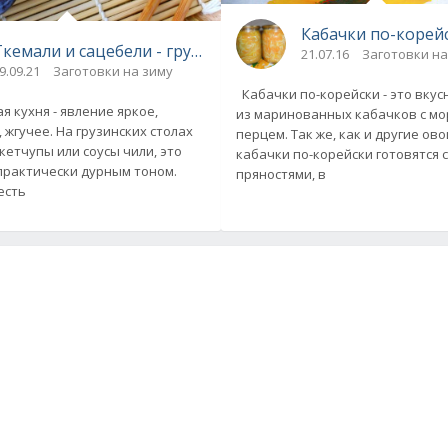
Кабачки по-корей
Ткемали и сацебели - грузинские подливы на зиму
21.07.16
Заготовки на
9.09.21
Заготовки на зиму
Кабачки по-корейски - это вкус
 кухня - явление яркое,
из маринованных кабачков с м
 жгучее. На грузинских столах
перцем. Так же, как и другие ов
кетчупы или соусы чили, это
кабачки по-корейски готовятся 
практически дурным тоном.
пряностями, в
есть