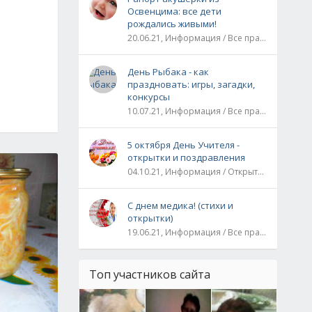
Освенцима: все дети
рождались живыми!
20.06.21, Информация / Все праздники / Рассказы и истории
День Рыбака - как
праздновать: игры, загадки,
конкурсы
10.07.21, Информация / Все праздники
5 октября День Учителя -
открытки и поздравления
04.10.21, Информация / Открытки / Все праздники
С днем медика! (стихи и
открытки)
19.06.21, Информация / Все праздники
Топ участников сайта