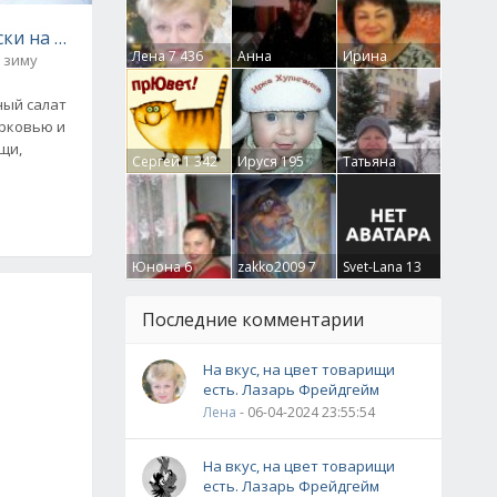
ски на зиму
Лена
7 436
Анна
Ирина
 зиму
Гумлевая
0
Бруцкая
41
ный салат
орковью и
ощи,
Сергей
1 342
Ируся
195
Татьяна
с
Крючкова
0
Юнона
6
zakko2009
7
Svet-Lana
13
Последние комментарии
На вкус, на цвет товарищи
есть. Лазарь Фрейдгейм
Лена
- 06-04-2024 23:55:54
На вкус, на цвет товарищи
есть. Лазарь Фрейдгейм