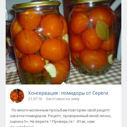
Консервация : помидоры от Серёги
21.07.16
Заготовки на зиму
По многочисленным просьбам повторяю свой рецепт
закатки помидоров. Рецепт, проверенный мной лично,
оценка 5+. Не верите ? Проверьте ! Итак, нам
понадобится