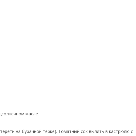
одсолнечном масле.
отереть на бурачной тёрке). Томатный сок вылить в кастрюлю с