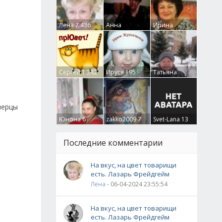
Лена
7 436
Анна
Ирина
Гумлевая
0
Бруцкая
41
Сергей
1 342
Ируся
195
Татьяна
Крючкова
0
перцы
Юнона
6
zakko2009
7
Svet-Lana
13
Последние комментарии
На вкус, на цвет товарищи
есть. Лазарь Фрейдгейм
Лена
- 06-04-2024 23:55:54
На вкус, на цвет товарищи
есть. Лазарь Фрейдгейм