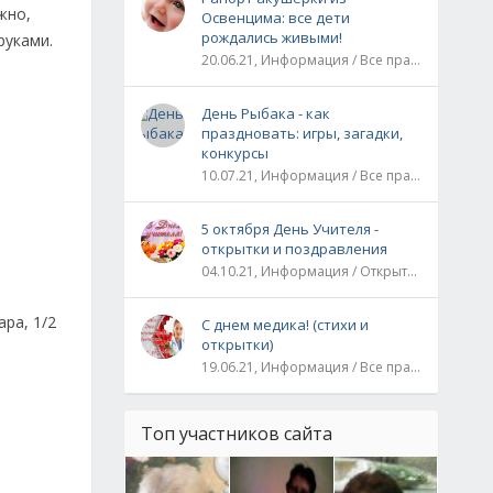
жно,
Освенцима: все дети
рождались живыми!
руками.
20.06.21, Информация / Все праздники / Рассказы и истории
День Рыбака - как
праздновать: игры, загадки,
конкурсы
10.07.21, Информация / Все праздники
5 октября День Учителя -
открытки и поздравления
04.10.21, Информация / Открытки / Все праздники
ра, 1/2
С днем медика! (стихи и
открытки)
19.06.21, Информация / Все праздники
Топ участников сайта