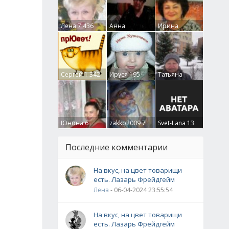
Лена
7 436
Анна
Ирина
Гумлевая
0
Бруцкая
41
Сергей
1 342
Ируся
195
Татьяна
Крючкова
0
Юнона
6
zakko2009
7
Svet-Lana
13
Последние комментарии
На вкус, на цвет товарищи
есть. Лазарь Фрейдгейм
Лена
- 06-04-2024 23:55:54
На вкус, на цвет товарищи
есть. Лазарь Фрейдгейм