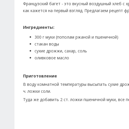
Французский багет - это вкусный воздушный хлеб с х
как кажется на первый взгляд. Предлагаем рецепт ф
Ингредиенты:
300 г муки (пополам ржаной и пшеничной)
стакан воды
сухие дрожжи, сахар, соль
оливковое масло
Приготовление
В воду комнатной температуры высыпать сухие дрожжи
ч. ложки соли.
Туда же добавить 2 ст. ложки пшеничной муки, все п