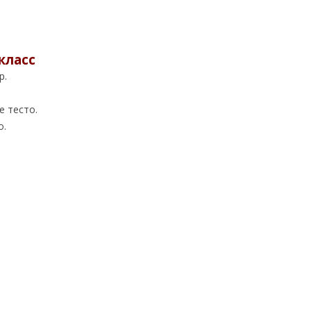
класс
р.
е тесто.
о.