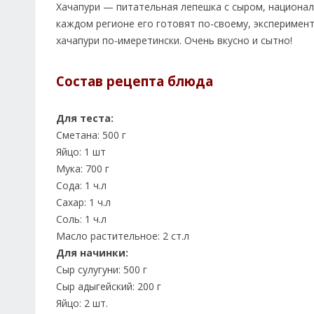
Хачапури — питательная лепешка с сыром, националь
каждом регионе его готовят по-своему, эксперимен
хачапури по-имеретински. Очень вкусно и сытно!
Состав рецепта блюда
Для теста:
Сметана: 500 г
Яйцо: 1 шт
Мука: 700 г
Сода: 1 ч.л
Сахар: 1 ч.л
Соль: 1 ч.л
Масло растительное: 2 ст.л
Для начинки:
Сыр сулугуни: 500 г
Сыр адыгейский: 200 г
Яйцо: 2 шт.