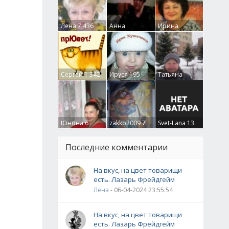
Лена
7 436
Анна
Ирина
Гумлевая
0
Бруцкая
41
Сергей
1 342
Ируся
195
Татьяна
Крючкова
0
Юнона
6
zakko2009
7
Svet-Lana
13
Последние комментарии
На вкус, на цвет товарищи
есть. Лазарь Фрейдгейм
Лена
- 06-04-2024 23:55:54
На вкус, на цвет товарищи
есть. Лазарь Фрейдгейм