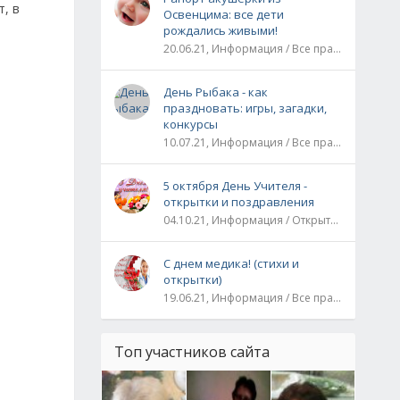
, в
Освенцима: все дети
т
рождались живыми!
20.06.21, Информация / Все праздники / Рассказы и истории
День Рыбака - как
праздновать: игры, загадки,
конкурсы
10.07.21, Информация / Все праздники
5 октября День Учителя -
открытки и поздравления
04.10.21, Информация / Открытки / Все праздники
С днем медика! (стихи и
открытки)
19.06.21, Информация / Все праздники
Топ участников сайта