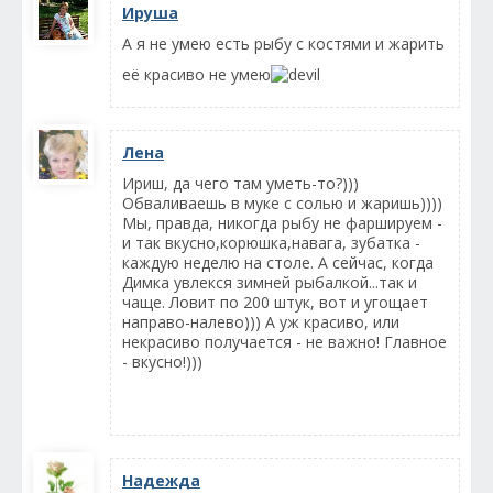
Ируша
А я не умею есть рыбу с костями и жарить
её красиво не умею
Лена
Ириш, да чего там уметь-то?)))
Обваливаешь в муке с солью и жаришь))))
Мы, правда, никогда рыбу не фаршируем -
и так вкусно,корюшка,навага, зубатка -
каждую неделю на столе. А сейчас, когда
Димка увлекся зимней рыбалкой...так и
чаще. Ловит по 200 штук, вот и угощает
направо-налево))) А уж красиво, или
некрасиво получается - не важно! Главное
- вкусно!)))
Надежда