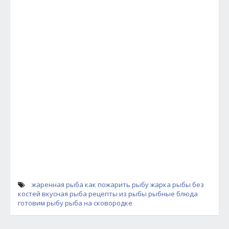
жаренная рыба
как пожарить рыбу
жарка рыбы без
костей
вкусная рыба
рецепты из рыбы
рыбные блюда
готовим рыбу
рыба на сковородке