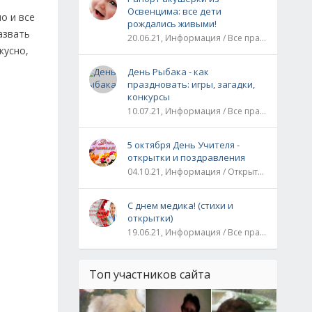
Освенцима: все дети
о и все
рождались живыми!
азвать
20.06.21, Информация / Все праздники / Рассказы и истории
кусно,
День Рыбака - как
праздновать: игры, загадки,
конкурсы
10.07.21, Информация / Все праздники
5 октября День Учителя -
открытки и поздравления
04.10.21, Информация / Открытки / Все праздники
С днем медика! (стихи и
открытки)
19.06.21, Информация / Все праздники
Топ участников сайта