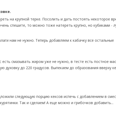
ховке.
реть на крупной терке. Посолить и дать постоять некоторое вр
очень спешите, то можно тоже натереть крупно, но кубиками - л
лаги нам не нужно. Теперь добавляем к кабачку все остальные
 есть смазывать жиром уже не нужно, в тесте есть постное мас
ю духовку до 220 градусов. Выпекаем до образования вверху к
дложили следующую порцию кексов испечь с добавлением в сме
урятинки. Так и сделаем! А еще можно и грибочков добавить...