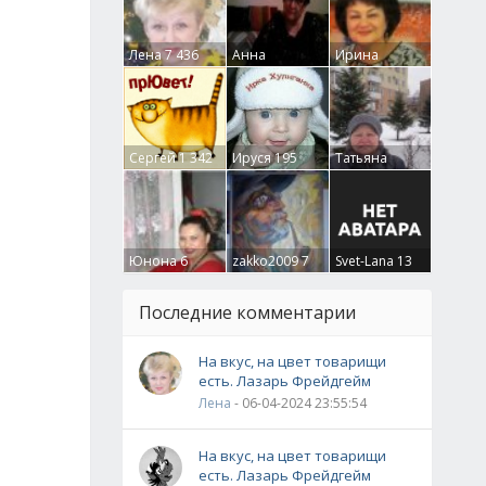
Лена
7 436
Анна
Ирина
Гумлевая
0
Бруцкая
41
Сергей
1 342
Ируся
195
Татьяна
Крючкова
0
Юнона
6
zakko2009
7
Svet-Lana
13
Последние комментарии
На вкус, на цвет товарищи
есть. Лазарь Фрейдгейм
Лена
- 06-04-2024 23:55:54
На вкус, на цвет товарищи
есть. Лазарь Фрейдгейм