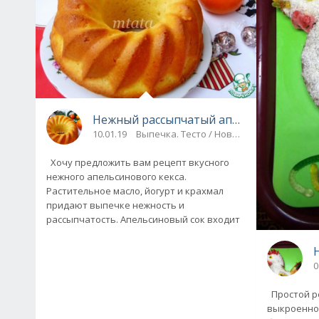
Нежный рассыпчатый апельсиновый ке
10.01.19
Выпечка. Тесто / Новогодние рецепты
Хочу предложить вам рецепт вкусного
нежного апельсинового кекса.
Растительное масло, йогурт и крахмал
придают выпечке нежность и
рассыпчатость. Апельсиновый сок входит
0
Простой ре
выкроенног