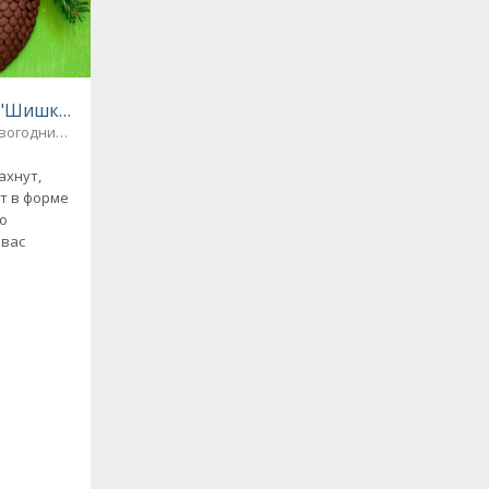
"Шишка" - три рецепта
овогодние рецепты
ахнут,
т в форме
го
 вас