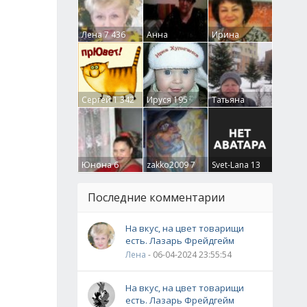
Лена
7 436
Анна
Ирина
Гумлевая
0
Бруцкая
41
Сергей
1 342
Ируся
195
Татьяна
Крючкова
0
Юнона
6
zakko2009
7
Svet-Lana
13
Последние комментарии
На вкус, на цвет товарищи
есть. Лазарь Фрейдгейм
Лена
- 06-04-2024 23:55:54
На вкус, на цвет товарищи
есть. Лазарь Фрейдгейм