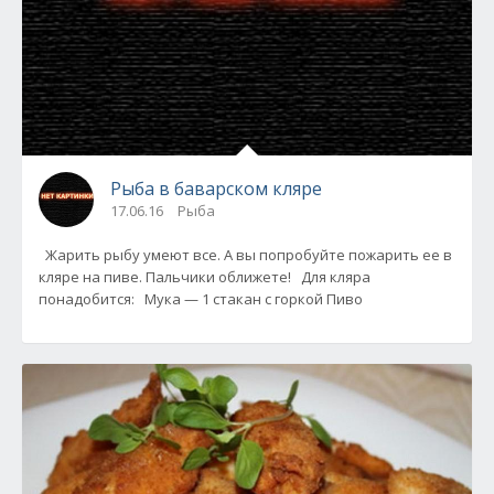
Рыба в баварском кляре
17.06.16
Рыба
Жарить рыбу умеют все. А вы попробуйте пожарить ее в
кляре на пиве. Пальчики оближете! Для кляра
понадобится: Мука — 1 стакан с горкой Пиво