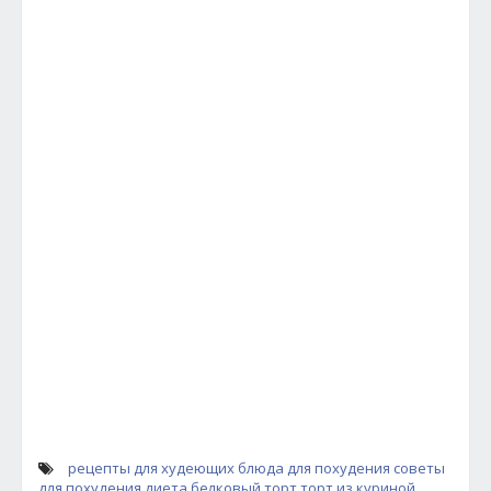
рецепты для худеющих
блюда для похудения
советы
для похудения
диета
белковый торт
торт из куриной