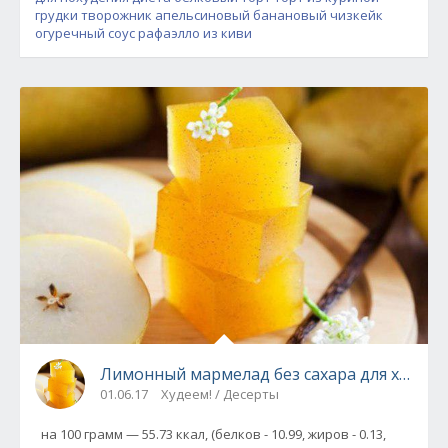
грудки
творожник апельсиновый
банановый чизкейк
огуречный соус
рафаэлло из киви
Лимонный мармелад без сахара для худею
01.06.17
Худеем! / Десерты
на 100 грамм — 55.73 ккал, (белков - 10.99, жиров - 0.13,