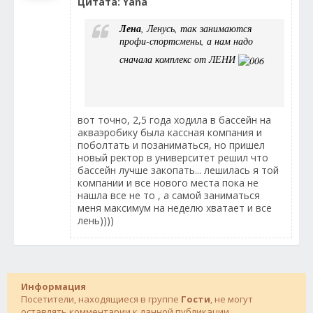
Цитата: Yana
Лена
, Ленусь, так занимаются
профи-спортсмены, а нам надо
сначала комплекс от ЛЕНИ
вот точно, 2,5 года ходила в бассейн на
акваэробику была кассная компания и
поболтать и позаниматься, но пришел
новый ректор в университет решил что
бассейн лучше закопать... лешилась я той
компании и все нового места пока не
нашла все не то , а самой заниматься
меня максимум на неделю хватает и все
лень))))
Информация
Посетители, находящиеся в группе
Гости
, не могут
оставлять комментарии к данной публикации.