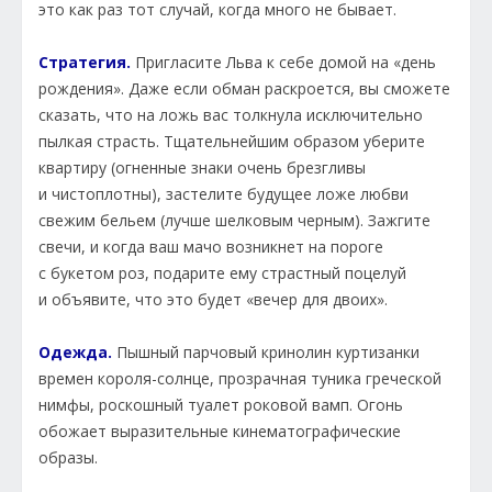
это как раз тот случай, когда много не бывает.
Стратегия.
Пригласите Льва к себе домой на «день
рождения». Даже если обман раскроется, вы сможете
сказать, что на ложь вас толкнула исключительно
пылкая страсть. Тщательнейшим образом уберите
квартиру (огненные знаки очень брезгливы
и чистоплотны), застелите будущее ложе любви
свежим бельем (лучше шелковым черным). Зажгите
свечи, и когда ваш мачо возникнет на пороге
с букетом роз, подарите ему страстный поцелуй
и объявите, что это будет «вечер для двоих».
Одежда.
Пышный парчовый кринолин куртизанки
времен короля-солнце, прозрачная туника греческой
нимфы, роскошный туалет роковой вамп. Огонь
обожает выразительные кинематографические
образы.