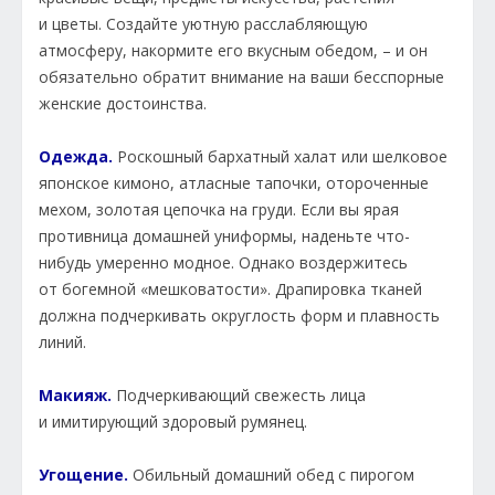
и цветы. Создайте уютную расслабляющую
атмосферу, накормите его вкусным обедом, – и он
обязательно обратит внимание на ваши бесспорные
женские достоинства.
Одежда.
Роскошный бархатный халат или шелковое
японское кимоно, атласные тапочки, отороченные
мехом, золотая цепочка на груди. Если вы ярая
противница домашней униформы, наденьте что-
нибудь умеренно модное. Однако воздержитесь
от богемной «мешковатости». Драпировка тканей
должна подчеркивать округлость форм и плавность
линий.
Макияж.
Подчеркивающий свежесть лица
и имитирующий здоровый румянец.
Угощение.
Обильный домашний обед с пирогом