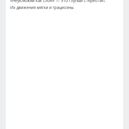
«Неуклюжий как слон» — это глупый стереотип.
Их движения мягки и грациозны.