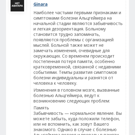
Ginara
Наиболее частыми первыми признаками и
симптомами болезни Альцгеймера на
начальной стадии являются забывчивость
и легкая дезориентация. Больному
становится трудно запоминать,
появляются проблемы с организацией
мыслей. Больной также может не
замечать изменения, очевидные для
окружающих. Со временем происходит
постепенная потеря памяти, особенно
кратковременной, связанной с недавними
событиями. Темпы развития симптомов
болезни индивидуальны и разнятся от
человека к человеку.
Изменения в головном мозге, вызванные
болезнью Альцгеймера, ведут к
возникновению следующих проблем:
Память
Забывчивость — нормальное явление. Вы
можете забыть, куда положили телефон,
или не вспомнить, как зовут Вашего
знакомого. Однако в случае с болезнью
Альцгеймера потеря и провалы в памяти