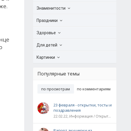
же.
Знаменитости
Праздники
Здоровье
лнце
Для детей
о
Картинки
Популярные темы
по просмотрам
по комментариям
23 февраля - открытки, тосты и
поздравления
22.02.22, Информация / Открытки / Все праздники
Рапорт акушерки из