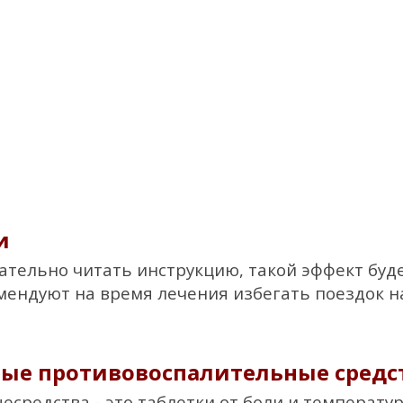
и
мательно читать инструкцию, такой эффект буде
омендуют на время лечения избегать поездок н
ные противовоспалительные средс
редства - это таблетки от боли и температур