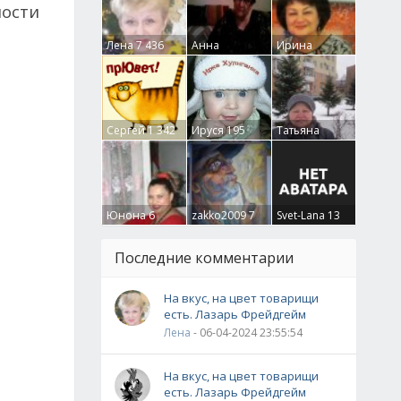
ности
Лена
7 436
Анна
Ирина
Гумлевая
0
Бруцкая
41
Сергей
1 342
Ируся
195
Татьяна
Крючкова
0
Юнона
6
zakko2009
7
Svet-Lana
13
Последние комментарии
На вкус, на цвет товарищи
есть. Лазарь Фрейдгейм
Лена
- 06-04-2024 23:55:54
На вкус, на цвет товарищи
есть. Лазарь Фрейдгейм