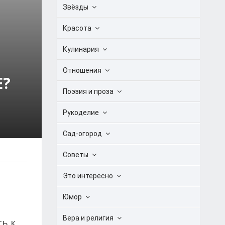
Звёзды
Красота
Кулинария
Отношения
Е?
Поэзия и проза
Рукоделие
Сад-огород
Советы
Это интересно
Юмор
Вера и религия
ь к