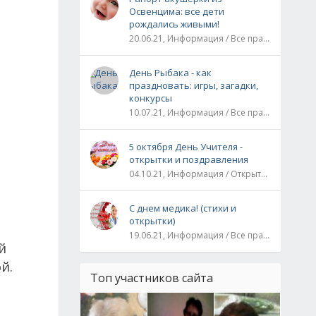
Освенцима: все дети
рождались живыми!
20.06.21, Информация / Все праздники / Рассказы и истории
День Рыбака - как
праздновать: игры, загадки,
конкурсы
10.07.21, Информация / Все праздники
5 октября День Учителя -
открытки и поздравления
04.10.21, Информация / Открытки / Все праздники
С днем медика! (стихи и
открытки)
19.06.21, Информация / Все праздники
й
й.
Топ участников сайта