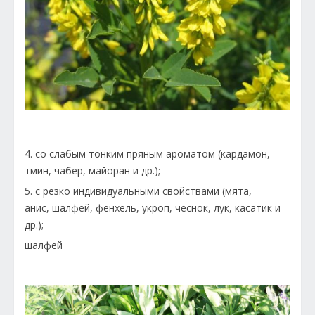
4. со слабым тонким пряным ароматом (кардамон,
тмин, чабер, майоран и др.);
5. с резко индивидуальными свойствами (мята,
анис, шалфей, фенхель, укроп, чеснок, лук, касатик и
др.);
шалфей