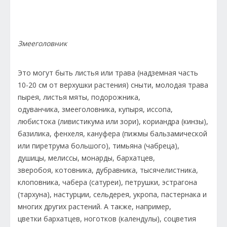
Змееголовник
Это могут быть листья или трава (надземная часть
10-20 см от верхушки растения) сныти, молодая трава
пырея, листья мяты, подорожника,
одуванчика, змееголовника, купыря, иссопа,
любистока (ливистикума или зори), кориандра (кинзы),
базилика, фенхеля, кануфера (пижмы бальзамической
или пиретрума большого), тимьяна (чабреца),
душицы, мелиссы, монарды, бархатцев,
зверобоя, котовника, дубравника, тысячелистника,
клоповника, чабера (сатуреи), петрушки, эстрагона
(тархуна), настурции, сельдерея, укропа, пастернака и
многих других растений. А также, например,
цветки бархатцев, ноготков (календулы), соцветия