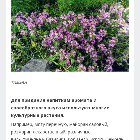
тимьян
Для придания напиткам аромата и
своеобразного вкуса используют многие
культурные растения.
Например, мяту перечную, майоран садовый,
розмарин лекарственный, различные
виды тимьяна и базилика, кориандр, укроп, фенхель,