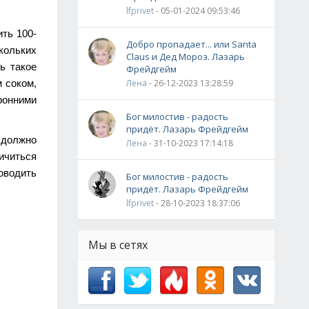
lfprivet
- 05-01-2024 09:53:46
ть 100-
Добро пропадает... или Santa
кольких
Claus и Дед Мороз. Лазарь
ь такое
Фрейдгейм
 соком,
Лена
- 26-12-2023 13:28:59
ронними
Бог милостив - радость
придёт. Лазарь Фрейдгейм
а должно
Лена
- 31-10-2023 17:14:18
ничиться
оводить
Бог милостив - радость
придёт. Лазарь Фрейдгейм
lfprivet
- 28-10-2023 18:37:06
Мы в сетях