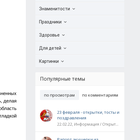
Знаменитости
Праздники
Здоровье
Для детей
Картинки
Популярные темы
зненных
по просмотрам
по комментариям
, делая
область
23 февраля - открытки, тосты и
гладкой
поздравления
22.02.22, Информация / Открытки / Все праздники
Рапорт акушерки из