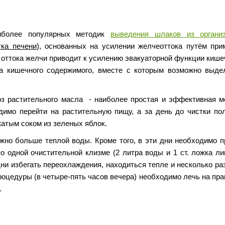
аиболее популярных методик
выведения шлаков из органи
тка печени
), основанных на усилении желчеоттока путём при
 оттока желчи приводит к усилению эвакуаторной функции кише
ва кишечного содержимого, вместе с которым возможно выде
 растительного масла - наиболее простая и эффективная м
димо перейти на растительную пищу, а за день до чистки по
атым соком из зеленых яблок.
жно больше теплой воды. Кроме того, в эти дни необходимо п
по одной очистительной клизме (2 литра воды и 1 ст. ложка л
дни избегать переохлаждения, находиться тепле и несколько ра
роцедуры (в четыре-пять часов вечера) необходимо лечь на пр
.