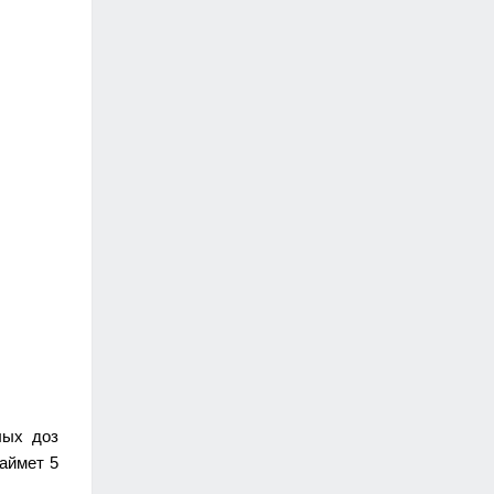
лых доз
аймет 5