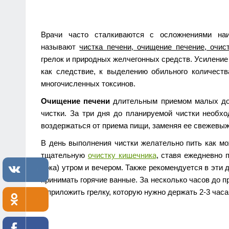
Врачи часто сталкиваются с осложнениями н
называют
чистка печени, очищение печение, очис
грелок и природных желчегонных средств. Усиление
как следствие, к выделению обильного количест
многочисленных токсинов.
Очищение печени
длительным приемом малых доз
чистки. За три дня до планируемой чистки необхо
воздержаться от приема пищи, заменяя ее свежевыж
В день выполнения чистки желательно пить как мо
тщательную
очистку кишечника
, ставя ежедневно 
сока) утром и вечером. Также рекомендуется в эти 
принимать горячие ванные. За несколько часов до п
и приложить грелку, которую нужно держать 2-3 часа