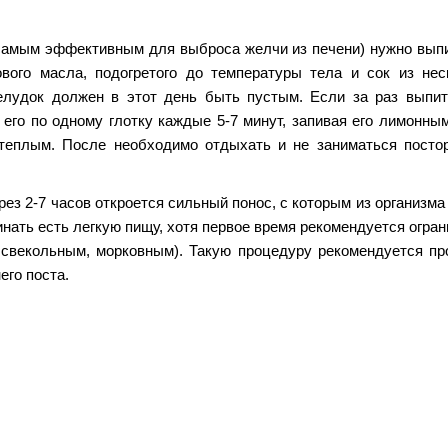
 самым эффективным для выброса желчи из печени) нужно выпи
вого масла, подогретого до температуры тела и сок из нес
елудок должен в этот день быть пустым. Если за раз выпит
его по одному глотку каждые 5-7 минут, запивая его лимонным
 теплым. После необходимо отдыхать и не заниматься посто
рез 2-7 часов откроется сильный понос, с которым из организм
инать есть легкую пищу, хотя первое время рекомендуется огра
свекольным, морковным). Такую процедуру рекомендуется пр
его поста.