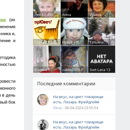
Лена
7 436
Анна
Ирина
зма
(их
Гумлевая
0
Бруцкая
41
менения
чника и,
ление и
Сергей
1 342
Ируся
195
Татьяна
Крючкова
0
етодика
лностью
Юнона
6
zakko2009
7
Svet-Lana
13
ровести
Последние комментарии
имонного
з в день
На вкус, на цвет товарищи
есть. Лазарь Фрейдгейм
авый бок
Лена
- 06-04-2024 23:55:54
На вкус, на цвет товарищи
есть. Лазарь Фрейдгейм